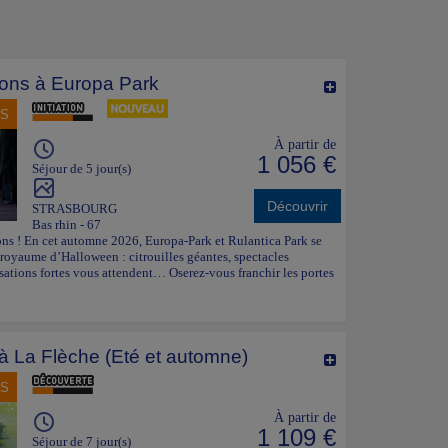
sons à Europa Park
NS
À partir de
1 056 €
Séjour de 5 jour(s)
Découvrir
STRASBOURG
Bas rhin - 67
ons ! En cet automne 2026, Europa-Park et Rulantica Park se
oyaume d’Halloween : citrouilles géantes, spectacles
sations fortes vous attendent… Oserez-vous franchir les portes
f à La Flèche (Eté et automne)
NS
À partir de
1 109 €
Séjour de 7 jour(s)