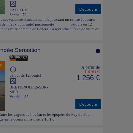
Découvrir
LA FLECHE
Sarthe - 72
e ses vacances dans un manoir, jouxtant un centre équestre.
quoi de mieux pour un(e) passionné(e) Séjours en 12
utomne) Votre enfant a de l’énergie à revendre et rêve de vivre de
ndée Sensation
NS
À partir de
1 456 €
Séjour de 12 jour(s)
1 256 €
BRÉTIGNOLLES-SUR-
MER
Vendee - 85
Découvrir
 Entre les vagues de l’océan et les épopées du Puy du Fou,
e entre océan et histoire. 2.15.1.0