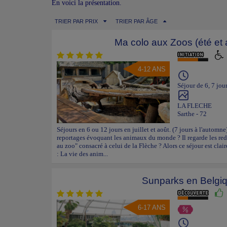
En voici la présentation.
TRIER PAR PRIX
TRIER PAR ÂGE
Ma colo aux Zoos (été et
4-12 ANS
Séjour de 6, 7 jour
LA FLECHE
Sarthe - 72
Séjours en 6 ou 12 jours en juillet et août. (7 jours à l'automne
reportages évoquant les animaux du monde ? Il regarde les red
au zoo" consacré à celui de la Flèche ? Alors ce séjour est clai
: La vie des anim...
Sunparks en Belgi
6-17 ANS