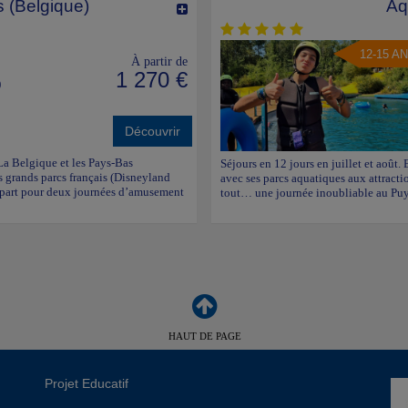
 (Belgique)
Aq
12-15 A
À partir de
1 270 €
)
Découvrir
La Belgique et les Pays-Bas
Séjours en 12 jours en juillet et août. 
us grands parcs français (Disneyland
avec ses parcs aquatiques aux attractio
 départ pour deux journées d’amusement
tout… une journée inoubliable au Puy 
HAUT DE PAGE
Projet Educatif