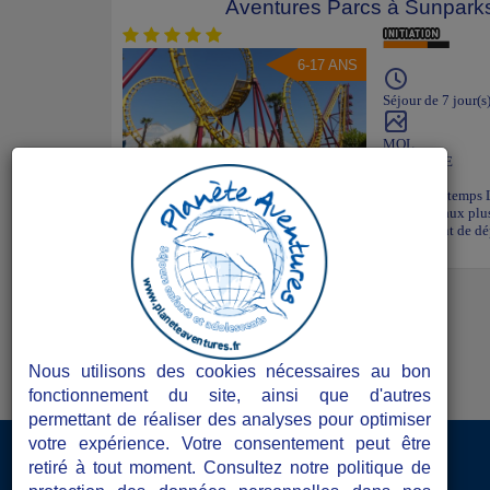
Aventures Parcs à Sunparks
6-17 ANS
Séjour de 7 jour(s
MOL
BELGIQUE
Séjours en 7 jours : 4 au 10/07 et du 01 au 07/08 + Printemps 
foisonnent de parcs d'attraction qui n'ont rien à envier aux pl
Paris, Astérix, ...). Notre Sunparks d’accueil sera le point de
dans ces parcs d’attraction...
Nous utilisons des cookies nécessaires au bon
fonctionnement du site, ainsi que d'autres
permettant de réaliser des analyses pour optimiser
votre expérience. Votre consentement peut être
Accès Directeurs de séjours
retiré à tout moment. Consultez notre politique de