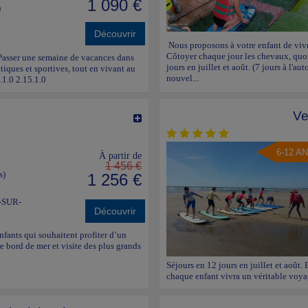
1 090 €
)
Découvrir
Nous proposons à votre enfant de vivr
Côtoyer chaque jour les chevaux, 
 Passer une semaine de vacances dans
jours en juillet et août. (7 jours à l'a
tiques et sportives, tout en vivant au
nouvel...
.1.0 2.15.1.0
Ve
6-12 A
À partir de
1 456 €
s)
1 256 €
-SUR-
Découvrir
enfants qui souhaitent profiter d’un
e bord de mer et visite des plus grands
Séjours en 12 jours en juillet et août.
chaque enfant vivra un véritable voyag