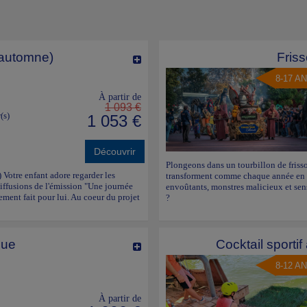
 automne)
Fris
8-17 A
À partir de
1 093 €
(s)
1 053 €
Découvrir
Plongeons dans un tourbillon de friss
) Votre enfant adore regarder les
transforment comme chaque année en r
iffusions de l'émission "Une journée
envoûtants, monstres malicieux et sen
rement fait pour lui. Au coeur du projet
?
que
Cocktail sporti
8-12 A
À partir de