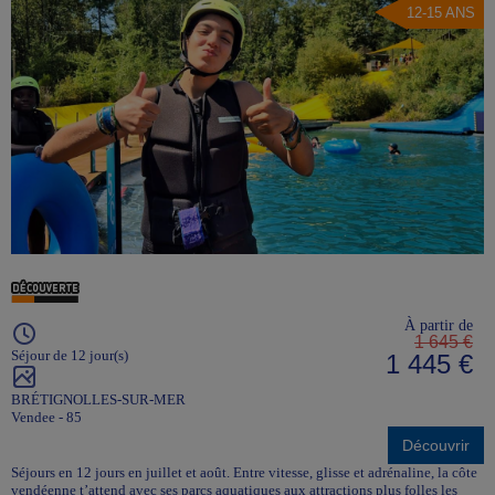
12-15 ANS
À partir de
1 645 €
Séjour de 12 jour(s)
1 445 €
BRÉTIGNOLLES-SUR-MER
Vendee - 85
Découvrir
Séjours en 12 jours en juillet et août. Entre vitesse, glisse et adrénaline, la côte
vendéenne t’attend avec ses parcs aquatiques aux attractions plus folles les