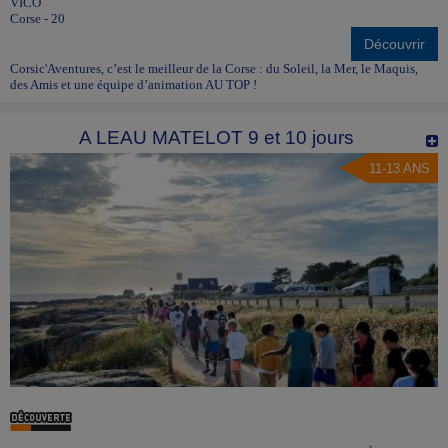
VICO
Corse - 20
Découvrir
Corsic'Aventures, c’est le meilleur de la Corse : du Soleil, la Mer, le Maquis,
des Amis et une équipe d’animation AU TOP !
A LEAU MATELOT 9 et 10 jours
11-13 ANS