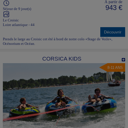
À partir de
943 €
Séjour de 9 jour(s)
Le Croisic
Loire atlantique - 44
Découvrir
Prends le large au Croisic cet été à bord de notre colo «Stage de Voile»,
Océnorium et Océan.
CORSICA KIDS
8-11 ANS