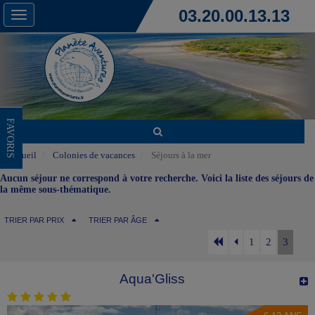
03.20.00.13.13
Toggle
navigation
FAVORIS
Accueil
Colonies de vacances
Séjours à la mer
Aucun séjour ne correspond à votre recherche. Voici la liste des séjours de
la même sous-thématique.
TRIER PAR PRIX
TRIER PAR ÂGE
1
2
3
Aqua'Gliss