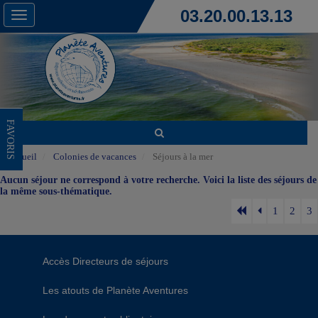
03.20.00.13.13
Toggle
navigation
FAVORIS
Accueil
Colonies de vacances
Séjours à la mer
Aucun séjour ne correspond à votre recherche. Voici la liste des séjours de
la même sous-thématique.
1
2
3
Accès Directeurs de séjours
Les atouts de Planète Aventures