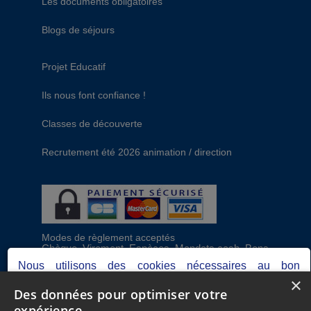
Les documents obligatoires
Blogs de séjours
Projet Educatif
Ils nous font confiance !
Classes de découverte
Recrutement été 2026 animation / direction
Modes de règlement acceptés
Chèque, Virement, Espèces, Mandats cash, Bons
CAF, Conseil général, Chèques vacances, Carte
Nous utilisons des cookies nécessaires au bon
bancaire, Prise en charge reçu sans règlement,
×
fonctionnement du site, ainsi que d'autres permettant de
Prélèvement
Des données pour optimiser votre
réaliser des analyses pour optimiser votre expérience.
expérience