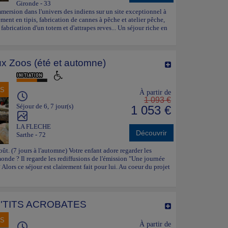
Gironde - 33
Immersion dans l'univers des indiens sur un site exceptionnel à
nt en tipis, fabrication de cannes à pêche et atelier pêche,
, fabrication d'un totem et d'attrapes reves... Un séjour riche en
x Zoos (été et automne)
NS
À partir de
1 093 €
Séjour de 6, 7 jour(s)
1 053 €
LA FLECHE
Découvrir
Sarthe - 72
oût. (7 jours à l'automne) Votre enfant adore regarder les
nde ? Il regarde les rediffusions de l'émission "Une journée
 Alors ce séjour est clairement fait pour lui. Au coeur du projet
P'TITS ACROBATES
NS
À partir de