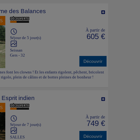
me des Balances
NS
À partir de
605 €
Séjour de 5 jour(s)
Seissan
Gers - 32
Découvrir
ânes font les clowns ! Et les enfants rigolent, pêchent, bricolent
 rigolo, plein de câlins et de bottes pleines de bonheur !
Esprit indien
NS
À partir de
749 €
Séjour de 7 jour(s)
Découvrir
SALLES