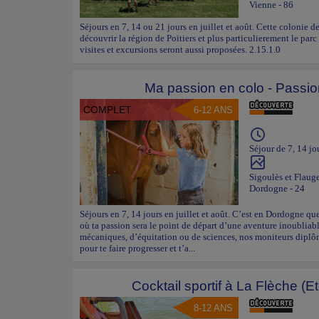
Vienne - 86
Séjours en 7, 14 ou 21 jours en juillet et août. Cette colonie 
découvrir la région de Poitiers et plus particulierement le parc
visites et excursions seront aussi proposées. 2.15.1.0
Ma passion en colo - Passio
COMPLET
6-12 ANS
Séjour de 7, 14 jo
Sigoulès et Flaug
Dordogne - 24
Séjours en 7, 14 jours en juillet et août. C’est en Dordogne q
où ta passion sera le point de départ d’une aventure inoubliabl
mécaniques, d’équitation ou de sciences, nos moniteurs diplôm
pour te faire progresser et t’a...
Cocktail sportif à La Flèche (E
8-12 ANS