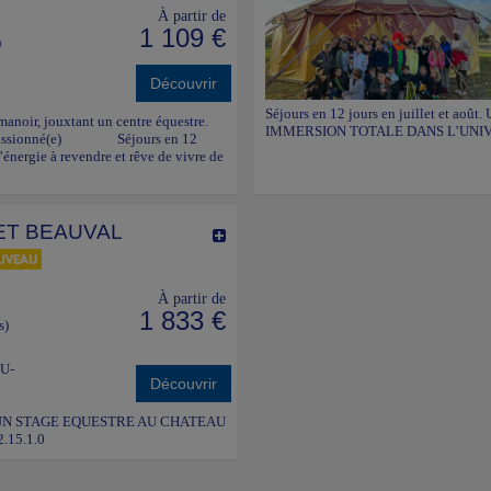
À partir de
1 109 €
)
Découvrir
Séjours en 12 jours en juillet et
anoir, jouxtant un centre équestre.
IMMERSION TOTALE DANS L’UNIVE
(e) passionné(e) Séjours en 12
 l’énergie à revendre et rêve de vivre de
ET BEAUVAL
À partir de
1 833 €
s)
U-
Découvrir
POUR UN STAGE EQUESTRE AU CHATEAU
.15.1.0