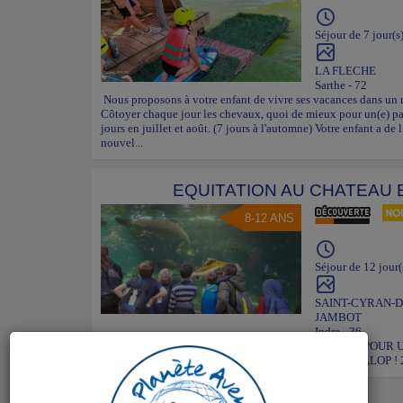
Séjour de 7 jour(s
LA FLECHE
Sarthe - 72
Nous proposons à votre enfant de vivre ses vacances dans un m
Côtoyer chaque jour les chevaux, quoi de mieux pour un
jours en juillet et août. (7 jours à l'automne) Votre enfant a de
nouvel...
EQUITATION AU CHATEAU 
8-12 ANS
Séjour de 12 jour(
SAINT-CYRAN-D
JAMBOT
Indre - 36
Séjours en 12 jours en juillet et août. REJOINS NOUS 
DE ST CYRAN AVEC, SI CA TE DIT, PASSAGE DE GALOP ! 2