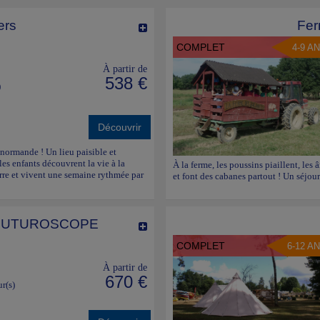
ers
Fer
COMPLET
4-9 A
À partir de
538 €
)
Découvrir
normande ! Un lieu paisible et
les enfants découvrent la vie à la
À la ferme, les poussins piaillent, les 
erre et vivent une semaine rythmée par
et font des cabanes partout ! Un séjour
 FUTUROSCOPE
COMPLET
6-12 A
À partir de
670 €
ur(s)