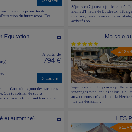
Découvrir
Séjours en 7 jours en juillet et août. 
de vacances vous permettra de
moins d'1 heure de Bordeaux: hébergeme
 d'attraction du futuroscope. Des
tir à l'arc, descente en canoë, escalade
activités po...
n Equitation
Ma colo au
4-12 A
À partir de
794 €
ur(s)
eac
Découvrir
Séjours en 6 ou 12 jours en juillet et a
ue nous t’attendons pour des vacances
reportages évoquant les animaux du mo
e. Que tu sois fan de sports
au zoo" consacré à celui de la Flèche ?
és te transmettront tout leur savoir
: La vie des anim...
té et automne)
LES 
6-11 A