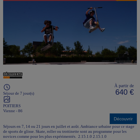
À partir de
640 €
Séjour de 7 jour(s)
POITIERS
Vienne - 86
Découvrir
Séjours en 7, 14 ou 21 jours en juillet et août. Ambiance urbaine pour ce stage
de sports de glisse. Skate, roller ou trottinette sont au programme pour les
novices comme pour les plus expérimentés. 2.15.1.0 2.15.1.0