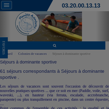
03.20.00.13.13
Toggle
navigation
FAVORIS
Accueil
Colonies de vacances
Séjours à dominante sportive
Séjours à dominante sportive
61 séjours correspondants à Séjours à dominante
sportive .
Les séjours de vacances sont souvent l'occasion de découvrir de
nouvelles pratiques sportives ... que ce soit en mer (Paddle, voile, surf,
waveski, ...), en hauteur (via ferrata, escalade, accrobranche,
parapente) ou plus tranquillement en piscine, dans un centre équestre,
....
Point commun de l'ensemble de ces activités : la qualité et la