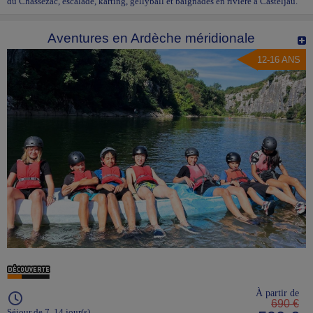
du Chassezac, escalade, karting, gellyball et baignades en rivière à Casteljau.
Aventures en Ardèche méridionale
12-16 ANS
À partir de
690 €
Séjour de 7, 14 jour(s)