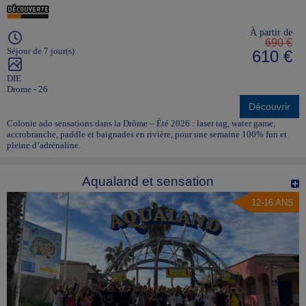
À partir de
690 €
Séjour de 7 jour(s)
610 €
DIE
Drome - 26
Découvrir
Colonie ado sensations dans la Drôme – Été 2026 : laser tag, water game,
accrobranche, paddle et baignades en rivière, pour une semaine 100% fun et
pleine d’adrénaline.
Aqualand et sensation
12-16 ANS