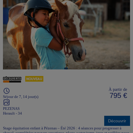
À partir de
795 €
Séjour de 7, 14 jour(s)
PEZENAS
Herault - 34
Découvrir
Stage équitation enfant à Pézenas – Été 2026 : 4 séances pour progresser à
cheval, complétées par parc aquatique, plage, water jump, jeux et veillées pour