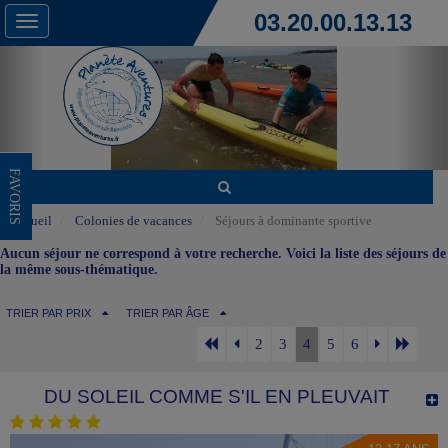
03.20.00.13.13
Toggle
navigation
FAVORIS
Accueil
Colonies de vacances
Séjours à dominante sportive
Aucun séjour ne correspond à votre recherche. Voici la liste des séjours de
la même sous-thématique.
TRIER PAR PRIX
TRIER PAR ÂGE
2
3
4
5
6
DU SOLEIL COMME S'IL EN PLEUVAIT