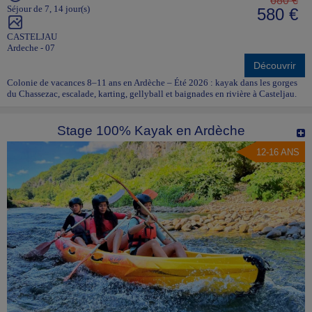
680 €
Séjour de 7, 14 jour(s)
580 €
CASTELJAU
Ardeche - 07
Découvrir
Colonie de vacances 8–11 ans en Ardèche – Été 2026 : kayak dans les gorges
du Chassezac, escalade, karting, gellyball et baignades en rivière à Casteljau.
Stage 100% Kayak en Ardèche
12-16 ANS