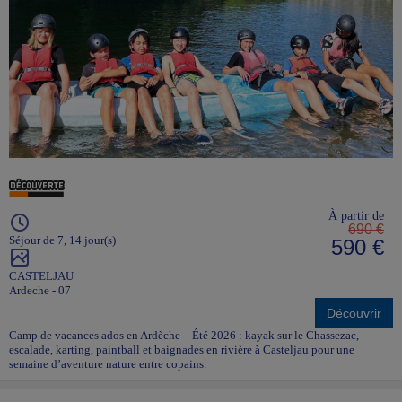
À partir de
690 €
Séjour de 7, 14 jour(s)
590 €
CASTELJAU
Ardeche - 07
Découvrir
Camp de vacances ados en Ardèche – Été 2026 : kayak sur le Chassezac,
escalade, karting, paintball et baignades en rivière à Casteljau pour une
semaine d’aventure nature entre copains.