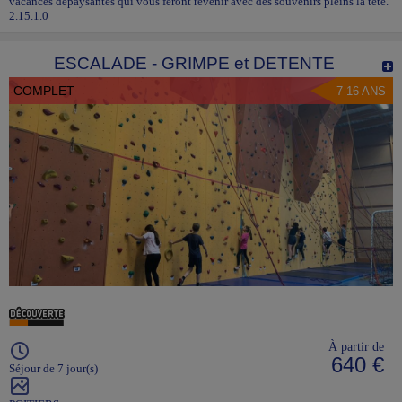
vacances dépaysantes qui vous feront revenir avec des souvenirs pleins la tête.
2.15.1.0
ESCALADE - GRIMPE et DETENTE
COMPLET
7-16 ANS
À partir de
640 €
Séjour de 7 jour(s)