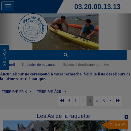
03.20.00.13.13
Toggle
navigation
FAVORIS
Accueil
Colonies de vacances
Séjours à dominante sportive
Aucun séjour ne correspond à votre recherche. Voici la liste des séjours de
la même sous-thématique.
TRIER PAR PRIX
TRIER PAR ÂGE
1
2
3
4
5
Les As de la raquette
7-16 ANS