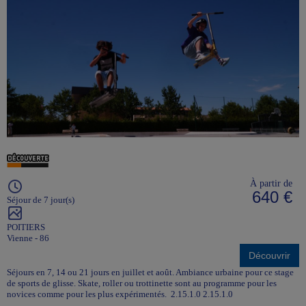
À partir de
640 €
Séjour de 7 jour(s)
POITIERS
Vienne - 86
Découvrir
Séjours en 7, 14 ou 21 jours en juillet et août. Ambiance urbaine pour ce stage
de sports de glisse. Skate, roller ou trottinette sont au programme pour les
novices comme pour les plus expérimentés. 2.15.1.0 2.15.1.0