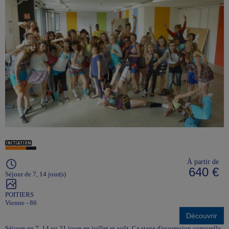
À partir de
640 €
Séjour de 7, 14 jour(s)
POITIERS
Vienne - 86
Découvrir
Séjours en 7, 14 ou 21 jours en juillet et août. Ce stage d'expression corporelle