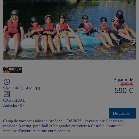
À partir de
690 €
Séjour de 7, 14 jour(s)
590 €
CASTELJAU
Ardeche - 07
Découvrir
Camp de vacances ados en Ardèche – Été 2026 : kayak sur le Chassezac,
escalade, karting, paintball et baignades en rivière à Casteljau pour une
semaine d’aventure nature entre copains.