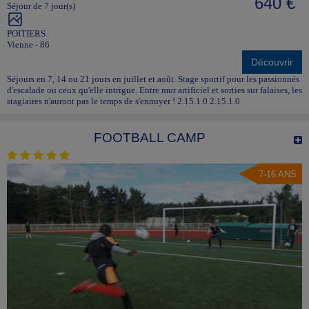
640 €
Séjour de 7 jour(s)
POITIERS
Vienne - 86
Découvrir
Séjours en 7, 14 ou 21 jours en juillet et août. Stage sportif pour les passionnés
d'escalade ou ceux qu'elle intrigue. Entre mur artificiel et sorties sur falaises, les
stagiaires n'auront pas le temps de s'ennuyer ! 2.15.1.0 2.15.1.0
FOOTBALL CAMP
7-16 ANS