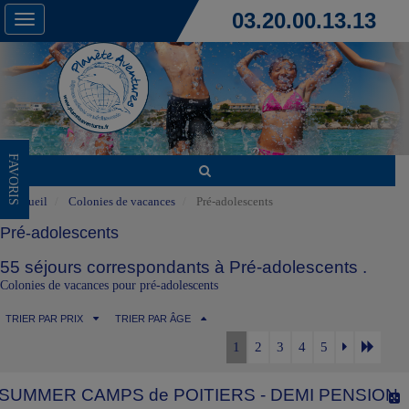
03.20.00.13.13
Toggle
navigation
FAVORIS
Accueil
Colonies de vacances
Pré-adolescents
Pré-adolescents
55 séjours correspondants à Pré-adolescents .
Colonies de vacances pour pré-adolescents
TRIER PAR PRIX
TRIER PAR ÂGE
1
2
3
4
5
SUMMER CAMPS de POITIERS - DEMI PENSION