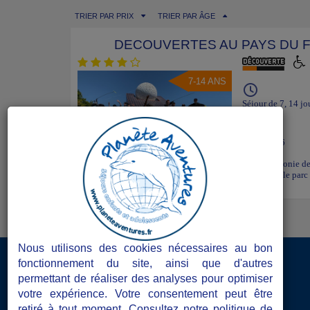
TRIER PAR PRIX
TRIER PAR ÂGE
DECOUVERTES AU PAYS DU
7-14 ANS
Séjour de 7, 14 jo
POITIERS
Vienne - 86
Séjours en 7, 14 ou 21 jours en juillet et août. Cette colonie 
découvrir la région de Poitiers et plus particulierement le parc
visites et excursions seront aussi proposées. 2.15.1.0
Nous utilisons des cookies nécessaires au bon
Accès Directeurs de séjours
fonctionnement du site, ainsi que d'autres
permettant de réaliser des analyses pour optimiser
Les atouts de Planète Aventures
votre expérience. Votre consentement peut être
retiré à tout moment. Consultez notre politique de