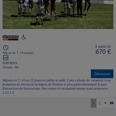
À partir de
670 €
Séjour de 7, 14 jour(s)
POITIERS
Vienne - 86
Découvrir
Séjours en 7, 14 ou 21 jours en juillet et août. Cette colonie de vacances vous
permettra de découvrir la région de Poitiers et plus particulierement le parc
d'attraction du futuroscope. Des visites et excursions seront aussi proposées.
2.15.1.0
1
2