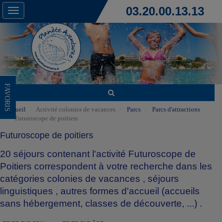
03.20.00.13.13
Toggle
navigation
FAVORIS
Accueil
Activité colonies de vacances
Parcs
Parcs d'attractions
Futuroscope de poitiers
Futuroscope de poitiers
20 séjours contenant l'activité Futuroscope de
Poitiers correspondent à votre recherche dans les
catégories
colonies de vacances
,
séjours
linguistiques
,
autres formes d'accueil (accueils
sans hébergement, classes de découverte, ...)
.