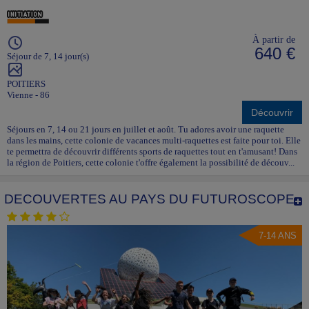
À partir de
640 €
Séjour de 7, 14 jour(s)
POITIERS
Vienne - 86
Découvrir
Séjours en 7, 14 ou 21 jours en juillet et août. Tu adores avoir une raquette
dans les mains, cette colonie de vacances multi-raquettes est faite pour toi. Elle
te permettra de découvrir différents sports de raquettes tout en t'amusant! Dans
la région de Poitiers, cette colonie t'offre également la possibilité de découv...
DECOUVERTES AU PAYS DU FUTUROSCOPE
7-14 ANS