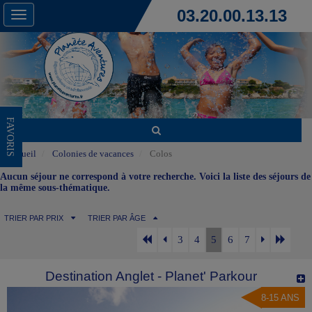
03.20.00.13.13
Toggle
navigation
FAVORIS
Accueil
Colonies de vacances
Colos
Aucun séjour ne correspond à votre recherche. Voici la liste des séjours de
la même sous-thématique.
TRIER PAR PRIX
TRIER PAR ÂGE
3
4
5
6
7
Destination Anglet - Planet' Parkour
8-15 ANS