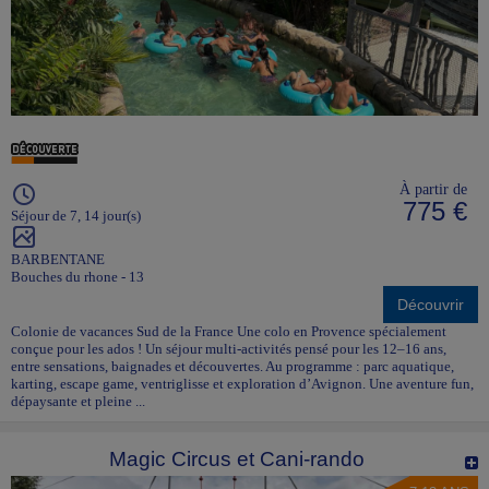
À partir de
775 €
Séjour de 7, 14 jour(s)
BARBENTANE
Bouches du rhone - 13
Découvrir
Colonie de vacances Sud de la France Une colo en Provence spécialement
conçue pour les ados ! Un séjour multi-activités pensé pour les 12–16 ans,
entre sensations, baignades et découvertes. Au programme : parc aquatique,
karting, escape game, ventriglisse et exploration d’Avignon. Une aventure fun,
dépaysante et pleine ...
Magic Circus et Cani-rando