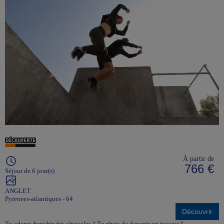
À partir de
766 €
Séjour de 6 jour(s)
ANGLET
Pyrenees-atlantiques - 64
Découvrir
Tu adores franchir des obstacles ? Tu rêves de devenir un traceur ?