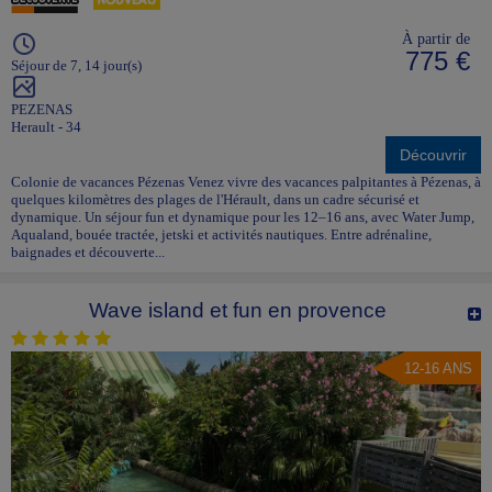
À partir de
775 €
Séjour de 7, 14 jour(s)
PEZENAS
Herault - 34
Découvrir
Colonie de vacances Pézenas Venez vivre des vacances palpitantes à Pézenas, à
quelques kilomètres des plages de l'Hérault, dans un cadre sécurisé et
dynamique. Un séjour fun et dynamique pour les 12–16 ans, avec Water Jump,
Aqualand, bouée tractée, jetski et activités nautiques. Entre adrénaline,
baignades et découverte...
Wave island et fun en provence
12-16 ANS