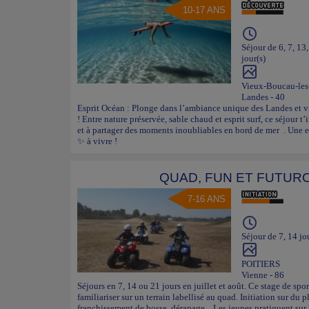
10-17 ANS
Séjour de 6, 7, 13
jour(s)
Vieux-Boucau-les
Landes - 40
Esprit Océan : Plonge dans l’ambiance unique des Landes et v
! Entre nature préservée, sable chaud et esprit surf, ce séjour t
et à partager des moments inoubliables en bord de mer . Une e
✨ à vivre !
QUAD, FUN ET FUTUR
7-16 ANS
Séjour de 7, 14 jo
POITIERS
Vienne - 86
Séjours en 7, 14 ou 21 jours en juillet et août. Ce stage de s
familiariser sur un terrain labellisé au quad. Initiation sur du pl
franchissement de bosse, dérapage... Les jeunes pratiquent su