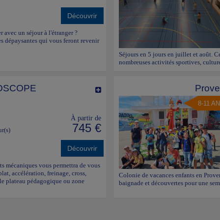
Découvrir
r avec un séjour à l'étranger ?
es dépaysantes qui vous feront revenir
Séjours en 5 jours en juillet et août. C
nombreuses activités sportives, culture
ROSCOPE
Prove
8-11 A
À partir de
745 €
ur(s)
Découvrir
ports mécaniques vous permettra de vous
plat, accélération, freinage, cross,
Colonie de vacances enfants en Provenc
r le plateau pédagogique ou zone
baignade et découvertes pour une sema