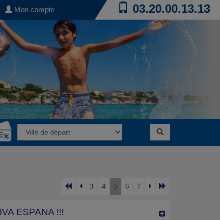
03.20.00.13.13
Mon compte
3
4
5
6
7
IVA ESPANA !!!