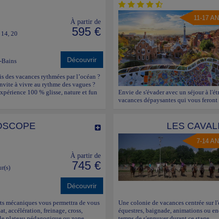
11-17 A
À partir de
595 €
, 14, 20
Découvrir
-Bains
is des vacances rythmées par l’océan ?
’invite à vivre au rythme des vagues ?
xpérience 100 % glisse, nature et fun
Envie de s'évader avec un séjour à l'ét
vacances dépaysantes qui vous feront r
OSCOPE
LES CAVAL
7-14 A
À partir de
745 €
ur(s)
Découvrir
ports mécaniques vous permettra de vous
Une colonie de vacances centrée sur l
at, accélération, freinage, cross,
équestres, baignade, animations ou enc
r le plateau pédagogique ou zone
temps de s'ennuyer durant ce stage.