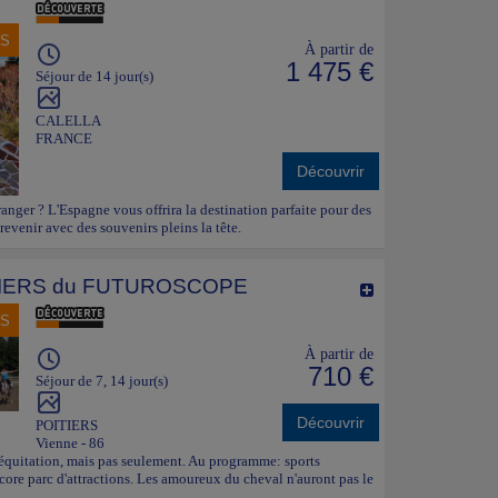
NS
À partir de
1 475 €
Séjour de 14 jour(s)
CALELLA
FRANCE
Découvrir
ranger ? L'Espagne vous offrira la destination parfaite pour des
evenir avec des souvenirs pleins la tête.
IERS du FUTUROSCOPE
NS
À partir de
710 €
Séjour de 7, 14 jour(s)
Découvrir
POITIERS
Vienne - 86
'équitation, mais pas seulement. Au programme: sports
ore parc d'attractions. Les amoureux du cheval n'auront pas le