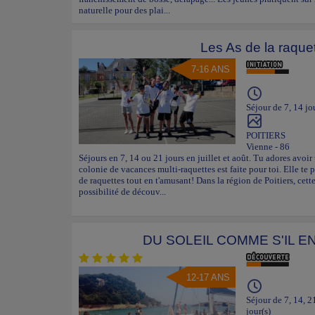
naturelle pour des plai...
Les As de la raque
7-16 ANS
Séjour de 7, 14 jo
POITIERS
Vienne - 86
Séjours en 7, 14 ou 21 jours en juillet et août. Tu adores avoir
colonie de vacances multi-raquettes est faite pour toi. Elle te 
de raquettes tout en t'amusant! Dans la région de Poitiers, cett
possibilité de découv...
DU SOLEIL COMME S'IL E
12-17 ANS
Séjour de 7, 14, 2
jour(s)