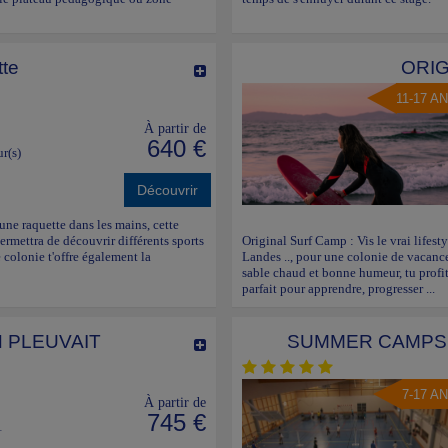
tte
ORIG
11-17 A
À partir de
640 €
ur(s)
Découvrir
 une raquette dans les mains, cette
permettra de découvrir différents sports
Original Surf Camp : Vis le vrai lifes
e colonie t'offre également la
Landes .., pour une colonie de vacanc
sable chaud et bonne humeur, tu profit
parfait pour apprendre, progresser ...
N PLEUVAIT
SUMMER CAMPS d
7-17 A
À partir de
745 €
1