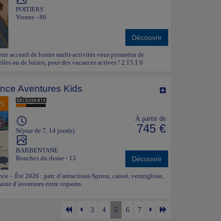
POITIERS
Vienne - 86
Découvrir
ette accueil de loisirs multi-activités vous permettra de
lles ou de loisirs, pour des vacances actives ! 2.15.1.0
nce Aventures Kids
NS
À partir de
745 €
Séjour de 7, 14 jour(s)
BARBENTANE
Bouches du rhone - 13
Découvrir
e – Été 2026 : parc d’attractions Spirou, canoë, ventriglisse,
ine d’aventures entre copains.
3
4
5
6
7