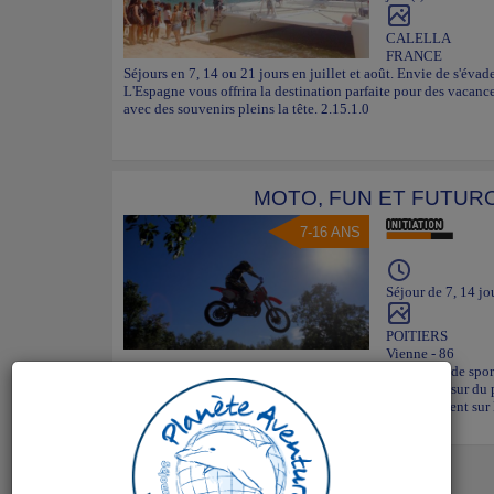
CALELLA
FRANCE
Séjours en 7, 14 ou 21 jours en juillet et août. Envie de s'évade
L'Espagne vous offrira la destination parfaite pour des vacanc
avec des souvenirs pleins la tête. 2.15.1.0
MOTO, FUN ET FUTU
7-16 ANS
Séjour de 7, 14 jo
POITIERS
Vienne - 86
Séjours en 7, 14 ou 21 jours en juillet et août. Ce stage de s
familiariser sur un terrain labellisé à la moto. Initiation sur du 
franchissement de bosse, dérapage... Les jeunes pratiquent su
naturelle pour des pl...