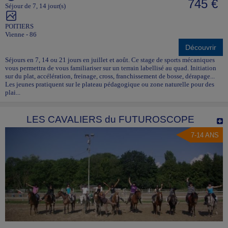
745 €
Séjour de 7, 14 jour(s)
POITIERS
Vienne - 86
Découvrir
Séjours en 7, 14 ou 21 jours en juillet et août. Ce stage de sports mécaniques
vous permettra de vous familiariser sur un terrain labellisé au quad. Initiation
sur du plat, accélération, freinage, cross, franchissement de bosse, dérapage...
Les jeunes pratiquent sur le plateau pédagogique ou zone naturelle pour des
plai...
LES CAVALIERS du FUTUROSCOPE
7-14 ANS