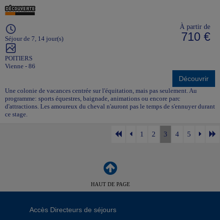
À partir de
710 €
Séjour de 7, 14 jour(s)
POITIERS
Vienne - 86
Découvrir
Une colonie de vacances centrée sur l'équitation, mais pas seulement. Au
programme: sports équestres, baignade, animations ou encore parc
d'attractions. Les amoureux du cheval n'auront pas le temps de s'ennuyer durant
ce stage.
1
2
3
4
5
HAUT DE PAGE
Accès Directeurs de séjours