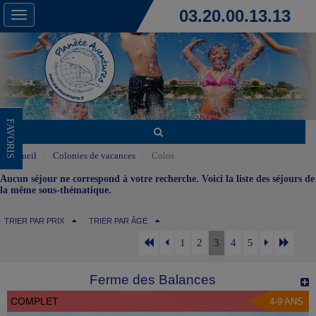
03.20.00.13.13
Toggle
navigation
FAVORIS
Accueil
Colonies de vacances
Colos
Aucun séjour ne correspond à votre recherche. Voici la liste des séjours de
la même sous-thématique.
TRIER PAR PRIX
TRIER PAR ÂGE
1
2
3
4
5
Ferme des Balances
COMPLET
4-9 ANS