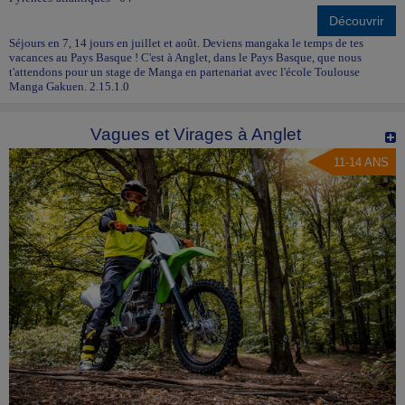
Découvrir
Séjours en 7, 14 jours en juillet et août. Deviens mangaka le temps de tes
vacances au Pays Basque ! C'est à Anglet, dans le Pays Basque, que nous
t'attendons pour un stage de Manga en partenariat avec l'école Toulouse
Manga Gakuen. 2.15.1.0
Vagues et Virages à Anglet
11-14 ANS