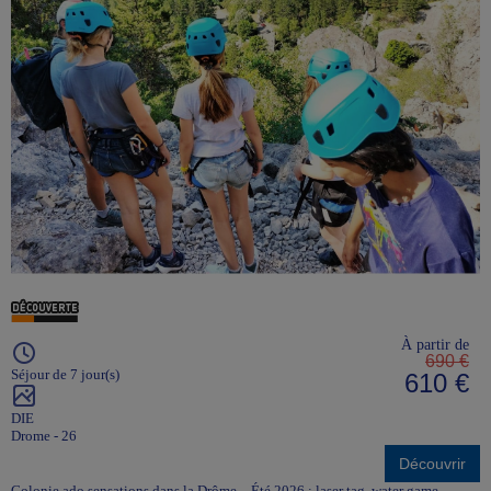
À partir de
690 €
Séjour de 7 jour(s)
610 €
DIE
Drome - 26
Découvrir
Colonie ado sensations dans la Drôme – Été 2026 : laser tag, water game,