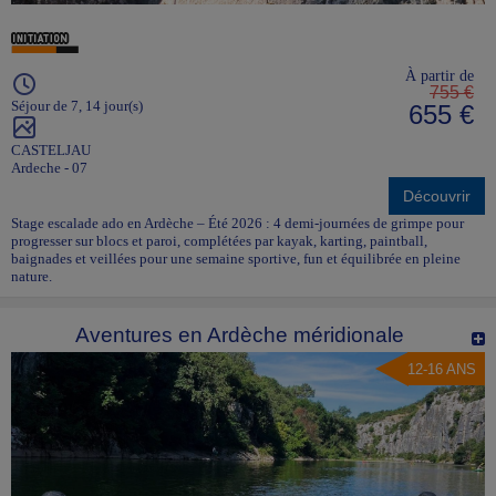
À partir de
755 €
Séjour de 7, 14 jour(s)
655 €
CASTELJAU
Ardeche - 07
Découvrir
Stage escalade ado en Ardèche – Été 2026 : 4 demi-journées de grimpe pour
progresser sur blocs et paroi, complétées par kayak, karting, paintball,
baignades et veillées pour une semaine sportive, fun et équilibrée en pleine
nature.
Aventures en Ardèche méridionale
12-16 ANS