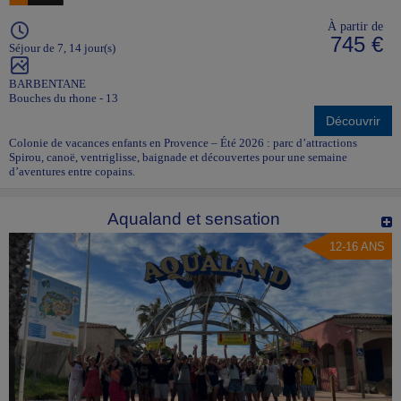
À partir de
745 €
Séjour de 7, 14 jour(s)
BARBENTANE
Bouches du rhone - 13
Découvrir
Colonie de vacances enfants en Provence – Été 2026 : parc d’attractions
Spirou, canoë, ventriglisse, baignade et découvertes pour une semaine
d’aventures entre copains.
Aqualand et sensation
12-16 ANS