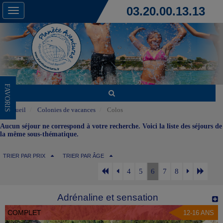
03.20.00.13.13
Toggle
navigation
FAVORIS
Accueil
Colonies de vacances
Colos
Aucun séjour ne correspond à votre recherche. Voici la liste des séjours de
la même sous-thématique.
TRIER PAR PRIX
TRIER PAR ÂGE
4
5
6
7
8
Adrénaline et sensation
COMPLET
12-16 ANS