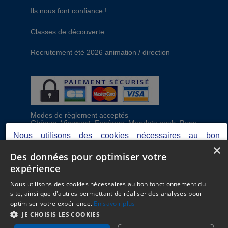
Ils nous font confiance !
Classes de découverte
Recrutement été 2026 animation / direction
Modes de règlement acceptés
Chèque, Virement, Espèces, Mandats cash, Bons
CAF, Conseil général, Chèques vacances, Carte
Nous utilisons des cookies nécessaires au bon
bancaire, Prise en charge reçu sans règlement,
×
fonctionnement du site, ainsi que d'autres permettant de
Prélèvement
Des données pour optimiser votre
réaliser des analyses pour optimiser votre expérience.
expérience
Votre consentement peut être retiré à tout moment.
C.G.V
Consultez notre politique de protection des données
Nous utilisons des cookies nécessaires au bon fonctionnement du
Mentions Légales
personnelles dans nos
mentions légales.
site, ainsi que d'autres permettant de réaliser des analyses pour
Plan du site
optimiser votre expérience.
En savoir plus
Espace Professionnels
Je refuse
Je choisis
J'accepte
JE CHOISIS LES COOKIES
Nous contacter