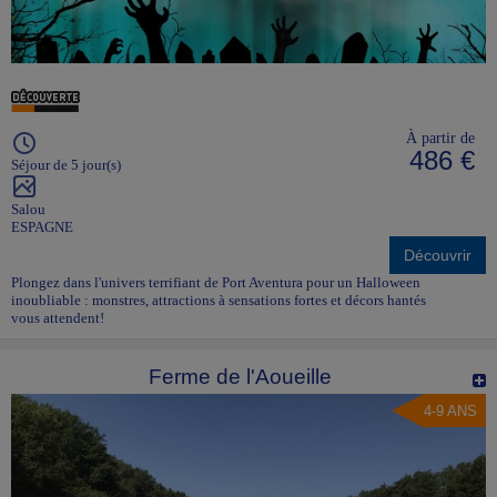
À partir de
486 €
Séjour de 5 jour(s)
Salou
ESPAGNE
Découvrir
Plongez dans l'univers terrifiant de Port Aventura pour un Halloween
inoubliable : monstres, attractions à sensations fortes et décors hantés
vous attendent!
Ferme de l'Aoueille
4-9 ANS