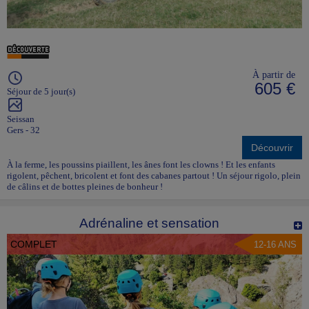
À partir de
605 €
Séjour de 5 jour(s)
Seissan
Gers - 32
Découvrir
À la ferme, les poussins piaillent, les ânes font les clowns ! Et les enfants
rigolent, pêchent, bricolent et font des cabanes partout ! Un séjour rigolo, plein
de câlins et de bottes pleines de bonheur !
Adrénaline et sensation
COMPLET
12-16 ANS