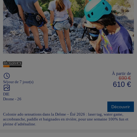
À partir de
690 €
Séjour de 7 jour(s)
610 €
DIE
Drome - 26
Découvrir
Colonie ado sensations dans la Drôme – Été 2026 : laser tag, water game,
accrobranche, paddle et baignades en rivière, pour une semaine 100% fun et
pleine d’adrénaline.