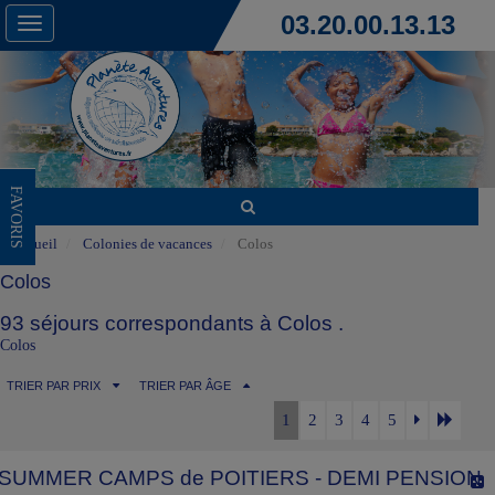
03.20.00.13.13
Toggle
navigation
FAVORIS
Accueil
Colonies de vacances
Colos
Colos
93 séjours correspondants à Colos .
Colos
TRIER PAR PRIX
TRIER PAR ÂGE
1
2
3
4
5
SUMMER CAMPS de POITIERS - DEMI PENSION