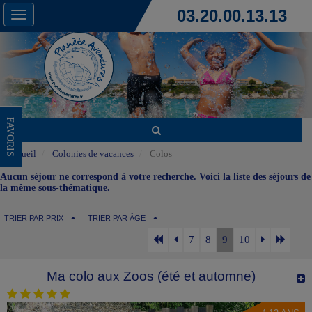
03.20.00.13.13
Toggle
navigation
FAVORIS
Accueil
Colonies de vacances
Colos
Aucun séjour ne correspond à votre recherche. Voici la liste des séjours de
la même sous-thématique.
TRIER PAR PRIX
TRIER PAR ÂGE
7
8
9
10
Ma colo aux Zoos (été et automne)