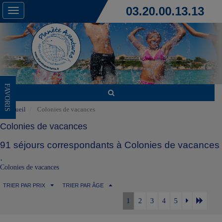
03.20.00.13.13
Toggle
navigation
FAVORIS
Accueil
Colonies de vacances
Colonies de vacances
91 séjours correspondants à Colonies de vacances
.
Colonies de vacances
TRIER PAR PRIX
TRIER PAR ÂGE
1
2
3
4
5