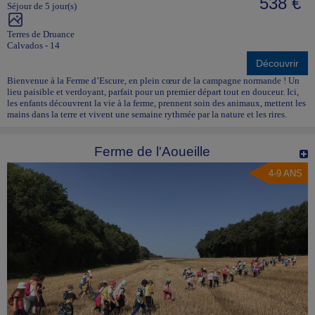
538 €
Séjour de 5 jour(s)
Terres de Druance
Calvados - 14
Découvrir
Bienvenue à la Ferme d’Escure, en plein cœur de la campagne normande ! Un
lieu paisible et verdoyant, parfait pour un premier départ tout en douceur. Ici,
les enfants découvrent la vie à la ferme, prennent soin des animaux, mettent les
mains dans la terre et vivent une semaine rythmée par la nature et les rires.
Ferme de l'Aoueille
4-9 ANS