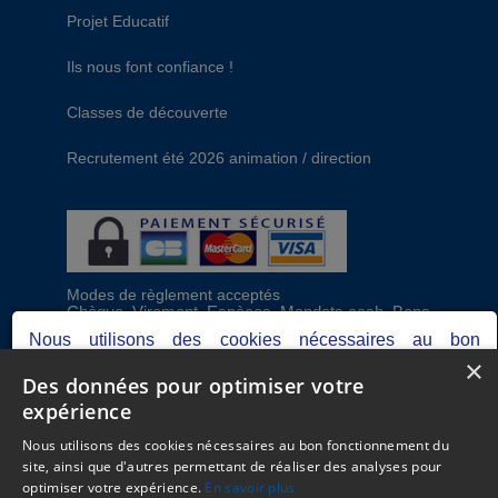
Projet Educatif
Ils nous font confiance !
Classes de découverte
Recrutement été 2026 animation / direction
Modes de règlement acceptés
Chèque, Virement, Espèces, Mandats cash, Bons
CAF, Conseil général, Chèques vacances, Carte
Nous utilisons des cookies nécessaires au bon
bancaire, Prise en charge reçu sans règlement,
×
fonctionnement du site, ainsi que d'autres permettant de
Prélèvement
Des données pour optimiser votre
réaliser des analyses pour optimiser votre expérience.
expérience
Votre consentement peut être retiré à tout moment.
C.G.V
Consultez notre politique de protection des données
Nous utilisons des cookies nécessaires au bon fonctionnement du
Mentions Légales
personnelles dans nos
mentions légales.
site, ainsi que d'autres permettant de réaliser des analyses pour
Plan du site
optimiser votre expérience.
En savoir plus
Espace Professionnels