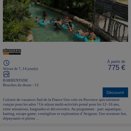
À partir de
775 €
Séjour de 7, 14 jour(s)
BARBENTANE
Bouches du rhone - 13
Découvrir
Colonie de vacances Sud de la France Une colo en Provence spécialement
conçue pour les ados ! Un séjour multi-activités pensé pour les 12–16 ans,
entre sensations, baignades et découvertes. Au programme : parc aquatique,
karting, escape game, ventriglisse et exploration d’Avignon. Une aventure fun,
dépaysante et pleine ...