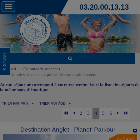
03.20.00.13.13
Toggle
navigation
FAVORIS
Accueil
Colonies de vacances
Colonies de vacances pré-adolescents / adolescents
Aucun séjour ne correspond à votre recherche. Voici la liste des séjours de
la même sous-thématique.
TRIER PAR PRIX
TRIER PAR ÂGE
2
3
4
5
6
Destination Anglet - Planet' Parkour
8-15 ANS