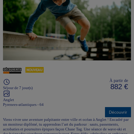
À partir de
882 €
Séjour de 7 jour(s)
Anglet
Pyrenees-atlantiques - 64
Découvrir
Viens vivre une aventure palpitante entre ville et océan à Anglet ! Encadré par
un moniteur diplômé, tu apprendras l’art du parkour : sauts, passements,
acrobaties et poursuites épiques façon Chase Tag. Une séance de wave-ski et
des baignades viendront pimenter le tout. Entre défis, adrénaline et ambiance