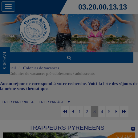
03.20.00.13.13
Toggle
navigation
FAVORIS
Accueil
Colonies de vacances
Colonies de vacances pré-adolescents / adolescents
Aucun séjour ne correspond à votre recherche. Voici la liste des séjours de
la même sous-thématique.
TRIER PAR PRIX
TRIER PAR ÂGE
1
2
3
4
5
TRAPPEURS PYRENEENS
8-14 ANS