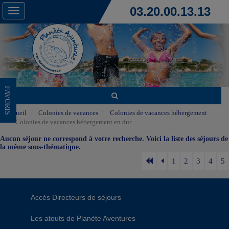
03.20.00.13.13
Toggle
navigation
FAVORIS
Accueil
Colonies de vacances
Colonies de vacances hébergement
Colonies de vacances hébergement en dur
Aucun séjour ne correspond à votre recherche. Voici la liste des séjours de
la même sous-thématique.
1
2
3
4
5
Accès Directeurs de séjours
Les atouts de Planète Aventures