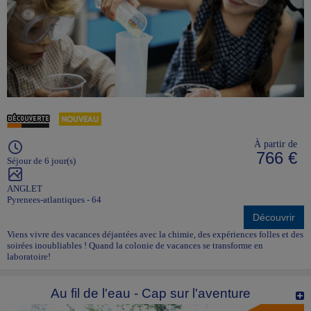
À partir de
766 €
Séjour de 6 jour(s)
ANGLET
Pyrenees-atlantiques - 64
Découvrir
Viens vivre des vacances déjantées avec la chimie, des expériences folles et des
soirées inoubliables ! Quand la colonie de vacances se transforme en
laboratoire!
Au fil de l'eau - Cap sur l'aventure