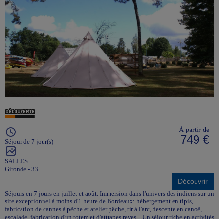
À partir de
749 €
Séjour de 7 jour(s)
SALLES
Gironde - 33
Découvrir
Séjours en 7 jours en juillet et août. Immersion dans l'univers des indiens sur un
site exceptionnel à moins d'1 heure de Bordeaux: hébergement en tipis,
fabrication de cannes à pêche et atelier pêche, tir à l'arc, descente en canoë,
escalade, fabrication d'un totem et d'attrapes reves... Un séjour riche en activités