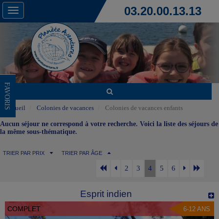
03.20.00.13.13
Toggle
navigation
FAVORIS
Accueil
Colonies de vacances
Colonies de vacances enfants
Aucun séjour ne correspond à votre recherche. Voici la liste des séjours de
la même sous-thématique.
TRIER PAR PRIX
TRIER PAR ÂGE
2
3
4
5
6
Esprit indien
COMPLET
6-12 ANS