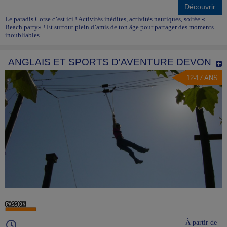
Découvrir
Le paradis Corse c’est ici ! Activités inédites, activités nautiques, soirée «
Beach party» ! Et surtout plein d’amis de ton âge pour partager des moments
inoubliables.
ANGLAIS ET SPORTS D'AVENTURE DEVON
12-17 ANS
À partir de