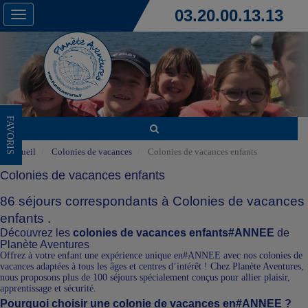
03.20.00.13.13
Toggle
navigation
FAVORIS
Accueil
Colonies de vacances
Colonies de vacances enfants
Colonies de vacances enfants
86 séjours correspondants à Colonies de vacances
enfants .
Découvrez les
colonies de vacances enfants#ANNEE
de
Planète Aventures
Offrez à votre enfant une expérience unique en#ANNEE avec nos colonies de
vacances adaptées à tous les âges et centres d’intérêt ! Chez Planète Aventures,
nous proposons plus de 100 séjours spécialement conçus pour allier plaisir,
apprentissage et sécurité.
Pourquoi choisir une colonie de vacances en#ANNEE ?