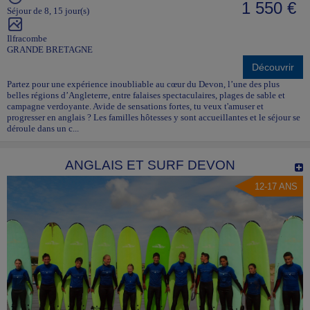
1 550 €
Séjour de 8, 15 jour(s)
Ilfracombe
GRANDE BRETAGNE
Découvrir
Partez pour une expérience inoubliable au cœur du Devon, l’une des plus
belles régions d’Angleterre, entre falaises spectaculaires, plages de sable et
campagne verdoyante. Avide de sensations fortes, tu veux t'amuser et
progresser en anglais ? Les familles hôtesses y sont accueillantes et le séjour se
déroule dans un c...
ANGLAIS ET SURF DEVON
12-17 ANS