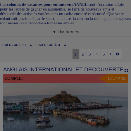
Les
colonies de vacances pour enfants en#ANNEE
sont l’occasion idéale
pour les jeunes de gagner en autonomie, se faire de nouveaux amis et
découvrir des activités variées dans un cadre encadré et sécurisé. Que votre
enfant soit passionné par le sport, la nature, la mer ou la montagne, nos séjours
sont pensés pour répondre à toutes les envies.
Nos engagements pour une colonie de vacances#ANNEE
▼ Lire la suite
réussie
✅
Encadrement de qualité
: Des animateurs diplômés et expérimentés
TRIER PAR PRIX
TRIER PAR ÂGE
✅
Activités variées
: Sports, découvertes culturelles, nature, sciences,
aventures…
1
2
3
4
5
✅
Destinations en France et à l’étranger
✅
Sécurité avant tout
: Hébergements agréés et respect des normes en
vigueur
ANGLAIS INTERNATIONAL ET DECOUVERTE
Colonies de vacances#ANNEE : des séjours pour tous les
COMPLET
12-17 ANS
goûts
- Séjours sportifs : Surf, équitation, escalade, ski…
- Aventures en pleine nature : Randonnée, bivouac, exploration…
- Colonies à thème : Astronomie, sciences, arts, cuisine
- Voyages à l’étranger : Découverte de nouvelles cultures et apprentissage des
langues
Réservez dès maintenant la
colonie de vacances idéale pour votre enfant
en#ANNEE
et offrez-lui des souvenirs inoubliables !
Découvrez toutes nos offres et inscrivez votre enfant dès aujourd’hui !