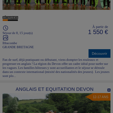
À partir de
1 550 €
Séjour de 8, 15 jour(s)
Ilfracombe
GRANDE BRETAGNE
Découvrir
Fan de surf, déjà pratiquant ou débutant, viens dompter les rouleaux et
progresser en anglais ! La région du Devon offre un cadre idéal pour surfer sur
les vagues. Les familles hôtesses y sont accueillantes et le séjour se déroule
dans un contexte international (mixité des nationalités des jeunes). Les jeunes
sont plo...
ANGLAIS ET EQUITATION DEVON
12-17 ANS