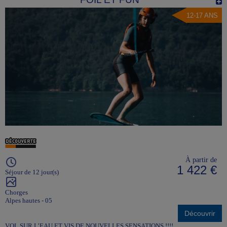
12-17 ANS
À partir de
1 422 €
Séjour de 12 jour(s)
Chorges
Alpes hautes - 05
Découvrir
VOL SUR L’EAU ET VIS DE NOUVELLES SENSATIONS !!!!