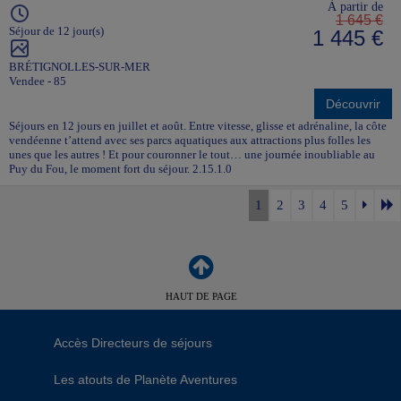
À partir de
1 645 €
Séjour de 12 jour(s)
1 445 €
BRÉTIGNOLLES-SUR-MER
Vendee - 85
Découvrir
Séjours en 12 jours en juillet et août. Entre vitesse, glisse et adrénaline, la côte
vendéenne t’attend avec ses parcs aquatiques aux attractions plus folles les
unes que les autres ! Et pour couronner le tout… une journée inoubliable au
Puy du Fou, le moment fort du séjour. 2.15.1.0
1
2
3
4
5
HAUT DE PAGE
Accès Directeurs de séjours
Les atouts de Planète Aventures