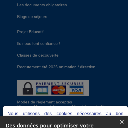
Les documents obligatoires
Blogs de séjours
Projet Educatif
Ils nous font confiance !
Classes de découverte
Recrutement été 2026 animation / direction
Modes de règlement acceptés
Chèque, Virement, Espèces, Mandats cash, Bons
CAF, Conseil général, Chèques vacances, Carte
Nous utilisons des cookies nécessaires au bon
bancaire, Prise en charge reçu sans règlement,
×
fonctionnement du site, ainsi que d'autres permettant de
Prélèvement
Des données pour optimiser votre
réaliser des analyses pour optimiser votre expérience.