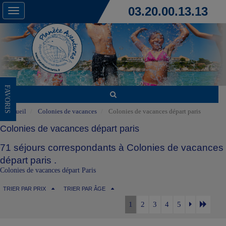
03.20.00.13.13
Toggle
navigation
FAVORIS
Accueil
Colonies de vacances
Colonies de vacances départ paris
Colonies de vacances départ paris
71 séjours correspondants à Colonies de vacances
départ paris .
Colonies de vacances départ Paris
TRIER PAR PRIX
TRIER PAR ÂGE
1
2
3
4
5