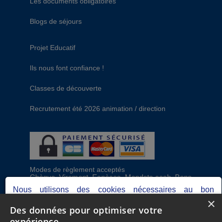
Les documents obligatoires
Blogs de séjours
Projet Educatif
Ils nous font confiance !
Classes de découverte
Recrutement été 2026 animation / direction
Modes de règlement acceptés
Chèque, Virement, Espèces, Mandats cash, Bons
CAF, Conseil général, Chèques vacances, Carte
Nous utilisons des cookies nécessaires au bon
bancaire, Prise en charge reçu sans règlement,
×
fonctionnement du site, ainsi que d'autres permettant de
Prélèvement
Des données pour optimiser votre
réaliser des analyses pour optimiser votre expérience.
expérience