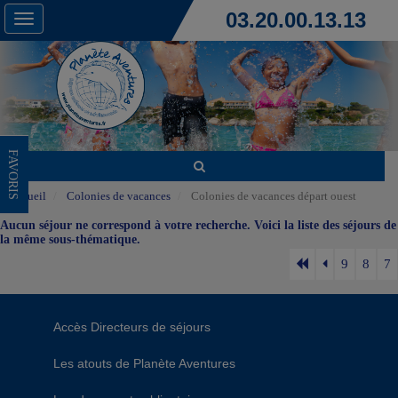
03.20.00.13.13
Toggle
navigation
FAVORIS
Accueil
Colonies de vacances
Colonies de vacances départ ouest
Aucun séjour ne correspond à votre recherche. Voici la liste des séjours de
la même sous-thématique.
9
8
7
Accès Directeurs de séjours
Les atouts de Planète Aventures