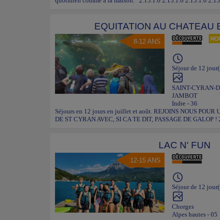
quotidien comme à la maison. 2.15.1.0 2.15.1.0 2.15.1.0 2.15
EQUITATION AU CHATEAU 
8-12 ANS
Séjour de 12 jour(
SAINT-CYRAN-D
JAMBOT
Indre - 36
Séjours en 12 jours en juillet et août. REJOINS NOUS 
DE ST CYRAN AVEC, SI CA TE DIT, PASSAGE DE GALOP ! 2
LAC N' FUN
12-15 ANS
Séjour de 12 jour(
Chorges
Alpes hautes - 05