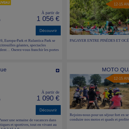
12-15 A
À partir de
1 056 €
)
Découvrir
6, Europa-Park et Rulantica Park se
PAGAYER ENTRE PINÈDES ET OCÉA
trouilles géantes, spectacles
ndent… Oserez-vous franchir les portes
que
MOTO QU
12-15 A
À partir de
1 090 €
)
Découvrir
Rejoins-nous pour un séjour fort en s
conduire nos motos et quads et profite
 Passer une semaine de vacances dans
tiques et sportives, tout en vivant au