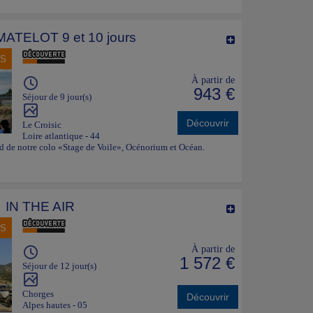
ATELOT 9 et 10 jours
NS
À partir de
943 €
Séjour de 9 jour(s)
Découvrir
Le Croisic
Loire atlantique - 44
bord de notre colo «Stage de Voile», Océnorium et Océan.
IN THE AIR
NS
À partir de
1 572 €
Séjour de 12 jour(s)
Chorges
Découvrir
Alpes hautes - 05