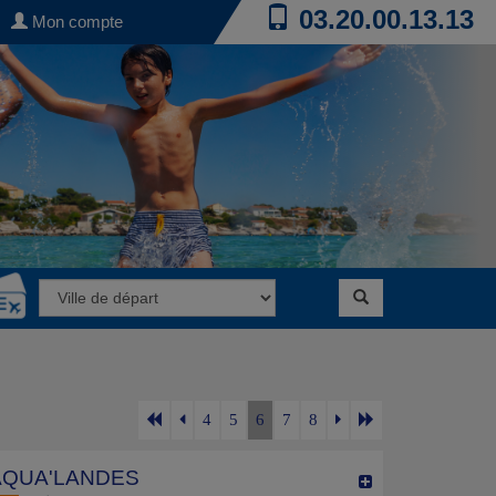
03.20.00.13.13
Mon compte
4
5
6
7
8
AQUA'LANDES