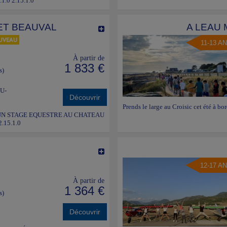
.1.0 2.15.1.0
ET BEAUVAL
A LEAU M
11-13 A
À partir de
1 833 €
s)
U-
Découvrir
Prends le large au Croisic cet été à 
POUR UN STAGE EQUESTRE AU CHATEAU
.15.1.0
12-17 A
À partir de
1 364 €
s)
Découvrir