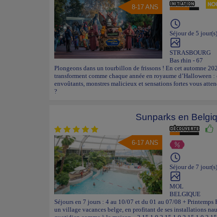
8-17 ANS
Séjour de 5 jour(s
STRASBOURG
Bas rhin - 67
Plongeons dans un tourbillon de frissons ! En cet automne 202
transforment comme chaque année en royaume d’Halloween : ci
envoûtants, monstres malicieux et sensations fortes vous atte
?
Sunparks en Belgi
6-17 ANS
Séjour de 7 jour(s
MOL
BELGIQUE
Séjours en 7 jours : 4 au 10/07 et du 01 au 07/08 + Printemps
un village vacances belge, en profitant de ses installations nau