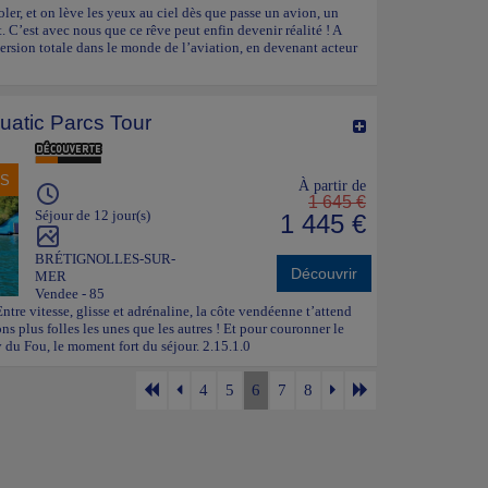
ler, et on lève les yeux au ciel dès que passe un avion, un
. C’est avec nous que ce rêve peut enfin devenir réalité ! A
ersion totale dans le monde de l’aviation, en devenant acteur
uatic Parcs Tour
NS
À partir de
1 645 €
Séjour de 12 jour(s)
1 445 €
BRÉTIGNOLLES-SUR-
Découvrir
MER
Vendee - 85
Entre vitesse, glisse et adrénaline, la côte vendéenne t’attend
ns plus folles les unes que les autres ! Et pour couronner le
du Fou, le moment fort du séjour. 2.15.1.0
4
5
6
7
8