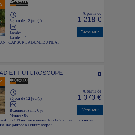
NS
À partir de
1 218 €
Séjour de 12 jour(s)
Découvrir
Landes
Landes - 40
N : CAP SUR LA DUNE DU PILAT !!
AD ET FUTUROSCOPE
NS
À partir de
1 373 €
Séjour de 12 jour(s)
Découvrir
Beaumont Saint-Cyr
Vienne - 86
ensations ! Nous t'emmenons dans la Vienne où tu pourras
r d'une journée au Futuroscope !