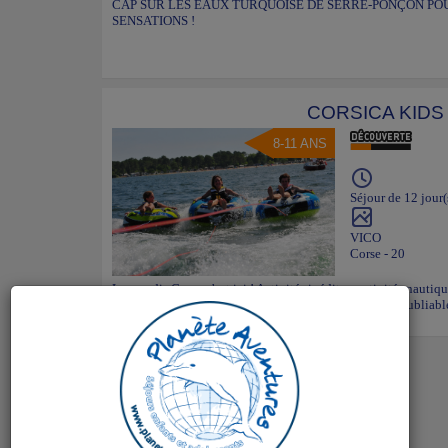
CAP SUR LES EAUX TURQUOISE DE SERRE-PONÇON POU
SENSATIONS !
CORSICA KIDS
8-11 ANS
Séjour de 12 jour(
VICO
Corse - 20
Le paradis Corse c’est ici ! Activités inédites, activités nautiq
plein d’amis de ton âge pour partager des moments inoubliabl