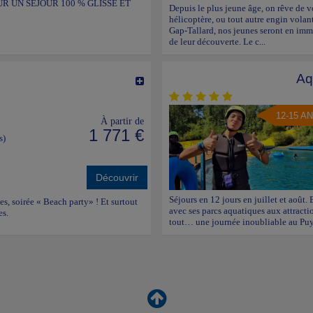
R UN SÉJOUR 100 % GLISSE ET
Depuis le plus jeune âge, on rêve de vo
hélicoptère, ou tout autre engin volant
Gap-Tallard, nos jeunes seront en imm
de leur découverte. Le c...
Aq
12-15 A
À partir de
1 771 €
s)
Découvrir
Séjours en 12 jours en juillet et août. 
ues, soirée « Beach party» ! Et surtout
avec ses parcs aquatiques aux attractio
es.
tout… une journée inoubliable au Puy 