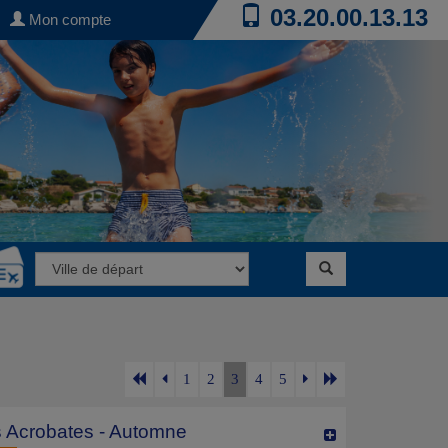
03.20.00.13.13
Mon compte
1
2
3
4
5
s Acrobates - Automne