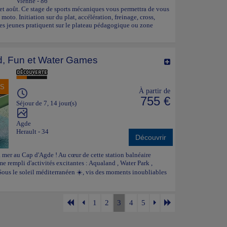
Vienne - 86
t et août. Ce stage de sports mécaniques vous permettra de vous
a moto. Initiation sur du plat, accélération, freinage, cross,
Les jeunes pratiquent sur le plateau pédagogique ou zone
, Fun et Water Games
NS
À partir de
755 €
Séjour de 7, 14 jour(s)
Agde
Herault - 34
Découvrir
 mer au Cap d'Agde ! Au cœur de cette station balnéaire
e rempli d'activités excitantes : Aqualand , Water Park ,
 Sous le soleil méditerranéen ☀️, vis des moments inoubliables
1
2
3
4
5