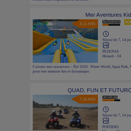
Mer Aventures Ki
8-11 ANS
Séjour de 7, 14 jo
PEZENAS
Herault - 34
Colonie mer sensations – Été 2026 : Pirate World, Aqua Park,
pour une semaine fun et dynamique.
QUAD, FUN ET FUTUR
7-16 ANS
Séjour de 7, 14 jo
POITIERS