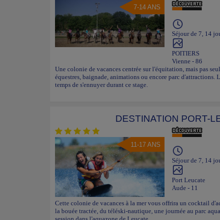
7-14 ANS
Séjour de 7, 14 jo
POITIERS
Vienne - 86
Une colonie de vacances centrée sur l'équitation, mais pas se
équestres, baignade, animations ou encore parc d'attractions.
temps de s'ennuyer durant ce stage.
DESTINATION PORT-L
11-17 ANS
Séjour de 7, 14 jo
Port Leucate
Aude - 11
Cette colonie de vacances à la mer vous offrira un cocktail d'
la bouée tractée, du téléski-nautique, une journée au parc aqu
session dans l'aquazone de Leucate.