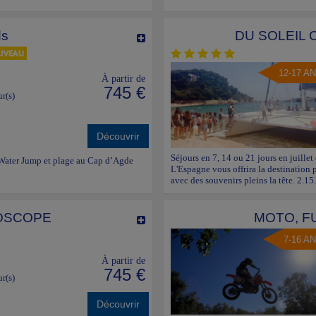
ds
DU SOLEIL 
12-17 A
À partir de
745 €
ur(s)
Découvrir
Séjours en 7, 14 ou 21 jours en juillet 
 Water Jump et plage au Cap d’Agde
L'Espagne vous offrira la destination 
avec des souvenirs pleins la tête. 2.15
OSCOPE
MOTO, F
7-16 A
À partir de
745 €
ur(s)
Découvrir