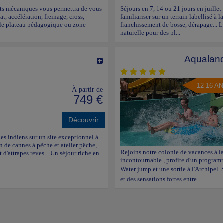
ports mécaniques vous permettra de vous
Séjours en 7, 14 ou 21 jours en juille
at, accélération, freinage, cross,
familiariser sur un terrain labellisé à l
r le plateau pédagogique ou zone
franchissement de bosse, dérapage... 
naturelle pour des pl...
Aqualand
12-16 A
À partir de
749 €
)
Découvrir
des indiens sur un site exceptionnel à
 de cannes à pêche et atelier pêche,
Rejoins notre colonie de vacances à la
t d'attrapes reves... Un séjour riche en
incontournable , profite d'un programm
Water jump et une sortie à l'Archipel.
et des sensations fortes entre...