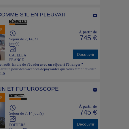
COMME S'IL EN PLEUVAIT
NS
À partir de
745 €
Séjour de 7, 14, 21
jour(s)
Découvrir
CALELLA
FRANCE
et août. Envie de s'évader avec un séjour à l'étranger ?
parfaite pour des vacances dépaysantes qui vous feront revenir
.1.0
UN ET FUTUROSCOPE
NS
À partir de
745 €
Séjour de 7, 14 jour(s)
Découvrir
POITIERS