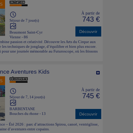
NS
À partir de
743 €
Séjour de 7 jour(s)
Découvrir
Beaumont Saint-Cyr
Vienne - 86
mbine passion et créativité. Découvre les Arts du Cirque aux
 les techniques de jonglage, d’équilibre et bien plus encore.
si pour une journée mémorable au Futuroscope, où les frissons
nce Aventures Kids
NS
À partir de
745 €
Séjour de 7, 14 jour(s)
BARBENTANE
Bouches du rhone - 13
Découvrir
e – Été 2026 : parc d’attractions Spirou, canoë, ventriglisse,
ine d’aventures entre copains.