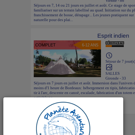
Vienne - 86
Séjours en 7, 14 ou 21 jours en juillet et août. Ce stage de s
familiariser sur un terrain labellisé au quad. Initiation sur du pl
franchissement de bosse, dérapage... Les jeunes pratiquent su
naturelle pour des plai...
Esprit indien
COMPLET
6-12 ANS
Séjour de 7 jour(s
SALLES
Gironde - 33
Séjours en 7 jours en juillet et août. Immersion dans l'univers 
moins d'1 heure de Bordeaux: hébergement en tipis, fabrication
tir à l'arc, descente en canoë, escalade, fabrication d'un totem e
activités po...