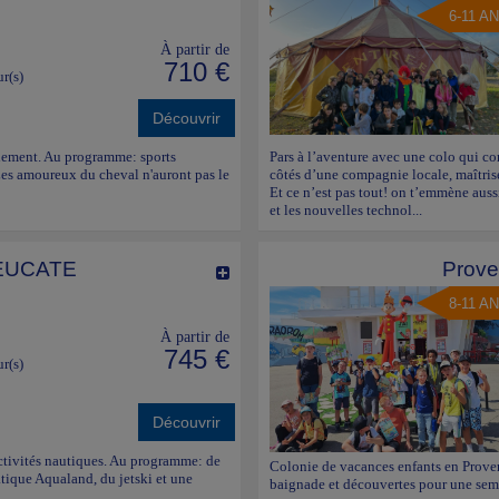
6-11 A
À partir de
710 €
ur(s)
Découvrir
ulement. Au programme: sports
Pars à l’aventure avec une colo qui co
 Les amoureux du cheval n'auront pas le
côtés d’une compagnie locale, maîtrise
Et ce n’est pas tout! on t’emmène aus
et les nouvelles technol...
EUCATE
Prove
8-11 A
À partir de
745 €
ur(s)
Découvrir
activités nautiques. Au programme: de
Colonie de vacances enfants en Provenc
atique Aqualand, du jetski et une
baignade et découvertes pour une sema