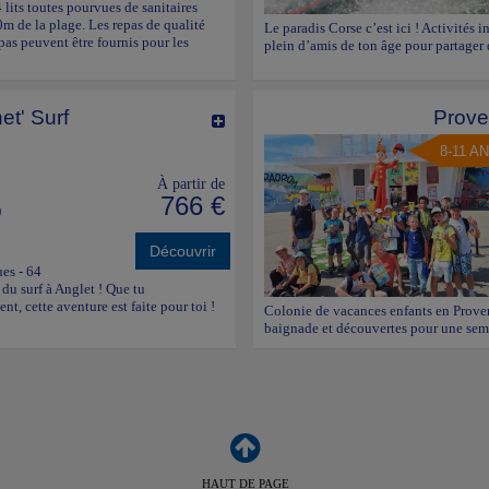
lits toutes pourvues de sanitaires
0m de la plage. Les repas de qualité
Le paradis Corse c’est ici ! Activités i
pas peuvent être fournis pour les
plein d’amis de ton âge pour partager
et' Surf
Prove
8-11 A
À partir de
766 €
)
Découvrir
ues - 64
du surf à Anglet ! Que tu
t, cette aventure est faite pour toi !
Colonie de vacances enfants en Provenc
baignade et découvertes pour une sema
HAUT DE PAGE