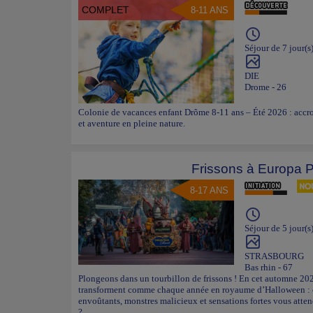
COMPLET
8-11 ANS
Séjour de 7 jour(s
DIE
Drome - 26
Colonie de vacances enfant Drôme 8-11 ans – Été 2026 : accrob
et aventure en pleine nature.
Frissons à Europa 
8-17 ANS
Séjour de 5 jour(s
STRASBOURG
Bas rhin - 67
Plongeons dans un tourbillon de frissons ! En cet automne 202
transforment comme chaque année en royaume d’Halloween : ci
envoûtants, monstres malicieux et sensations fortes vous atte
?