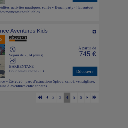
nédites, activités nautiques, soirée « Beach party» ! Et surtout
 des moments inoubliables.
nce Aventures Kids
NS
À partir de
745 €
Séjour de 7, 14 jour(s)
BARBENTANE
Bouches du rhone - 13
Découvrir
e – Été 2026 : parc d’attractions Spirou, canoë, ventriglisse,
ine d’aventures entre copains.
2
3
4
5
6