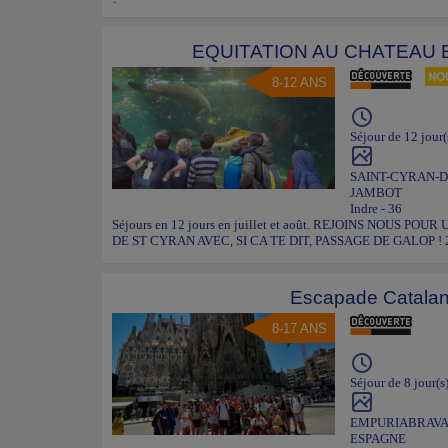
EQUITATION AU CHATEAU 
8-12 ANS
Séjour de 12 jour(
SAINT-CYRAN-D
JAMBOT
Indre - 36
Séjours en 12 jours en juillet et août. REJOINS NOUS 
DE ST CYRAN AVEC, SI CA TE DIT, PASSAGE DE GALOP ! 2
Escapade Catala
8-17 ANS
Séjour de 8 jour(s
EMPURIABRAV
ESPAGNE