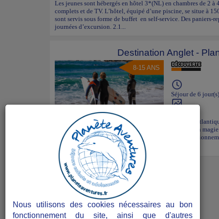
Les jeunes sont hébergés en hôtel 3*(NL) en chambres de 2 à 4 
complets et de TV. L’hôtel, équipé d’une piscine, se situe à 15
sont servis sous forme de buffet en self-service. Des paniers-re
journées d’excursion. 2.1...
Destination Anglet - Plan
8-15 ANS
Séjour de 6 jour(s
ANGLET
Pyrenees-atlantiq
Viens goûter aux vagues du Pays Basque et découvre la magie 
sois débutant curieux ou passionné en quête de perfectionnemen
Nous utilisons des cookies nécessaires au bon
fonctionnement du site, ainsi que d'autres