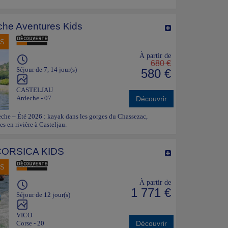
che Aventures Kids
NS
À partir de
680 €
Séjour de 7, 14 jour(s)
580 €
CASTELJAU
Ardeche - 07
Découvrir
che – Été 2026 : kayak dans les gorges du Chassezac,
es en rivière à Casteljau.
CORSICA KIDS
NS
À partir de
1 771 €
Séjour de 12 jour(s)
VICO
Corse - 20
Découvrir