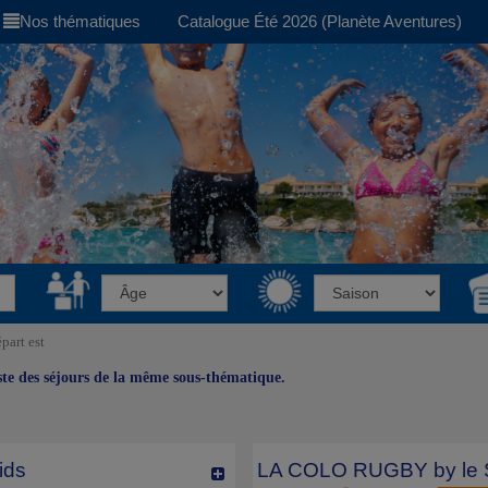
Nos thématiques
Catalogue Été 2026 (Planète Aventures)
part est
iste des séjours de la même sous-thématique.
ids
LA COLO RUGBY by le S