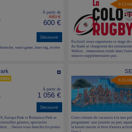
8-13 A
À partir de
680 €
)
600 €
Découvrir
Exclusif, nous organisons ce stage de 
du Stade se chargeront des entrainemen
ranche, water game, laser tag, rivière
Wallon... immerssion totale dans l'un
séances supplémentaires par...
Park
SE
8-15 A
À partir de
1 056 €
)
Découvrir
6, Europa-Park et Rulantica Park se
Cette colonie de vacances à la mer pré
trouilles géantes, spectacles
programme: une journée au parc aquatiq
ndent… Oserez-vous franchir les portes
la bouée tractée et bien d'autres activ
l'eau !