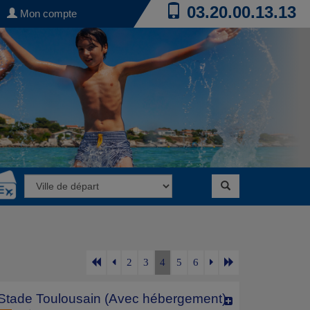
03.20.00.13.13
Mon compte
2
3
4
5
6
tade Toulousain (Avec hébergement)