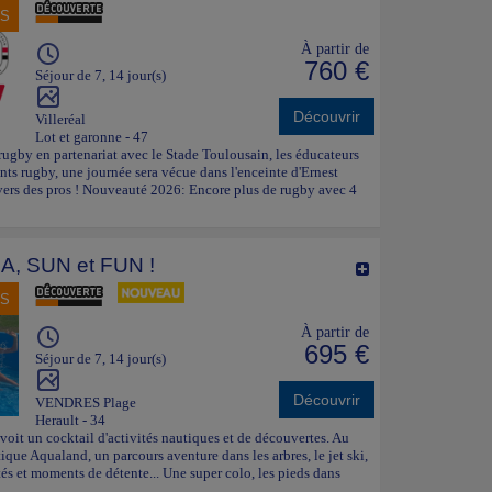
NS
À partir de
760 €
Séjour de 7, 14 jour(s)
Découvrir
Villeréal
Lot et garonne - 47
rugby en partenariat avec le Stade Toulousain, les éducateurs
ts rugby, une journée sera vécue dans l'enceinte d'Ernest
ivers des pros ! Nouveauté 2026: Encore plus de rugby avec 4
A, SUN et FUN !
NS
À partir de
695 €
Séjour de 7, 14 jour(s)
Découvrir
VENDRES Plage
Herault - 34
voit un cocktail d'activités nautiques et de découvertes. Au
ue Aqualand, un parcours aventure dans les arbres, le jet ski,
ités et moments de détente... Une super colo, les pieds dans