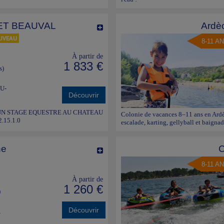
ET BEAUVAL
Ardè
8-11 A
À partir de
1 833 €
s)
U-
Découvrir
POUR UN STAGE EQUESTRE AU CHATEAU
Colonie de vacances 8–11 ans en Ardè
.15.1.0
escalade, karting, gellyball et baignad
ne
8-11 A
À partir de
1 260 €
)
Découvrir
A