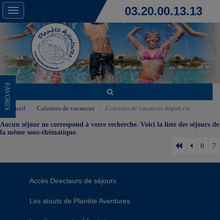
03.20.00.13.13
Toggle
navigation
FAVORIS
Accueil
Colonies de vacances
Colonies de vacances départ est
Aucun séjour ne correspond à votre recherche. Voici la liste des séjours de
la même sous-thématique.
8
7
Accès Directeurs de séjours
Les atouts de Planète Aventures