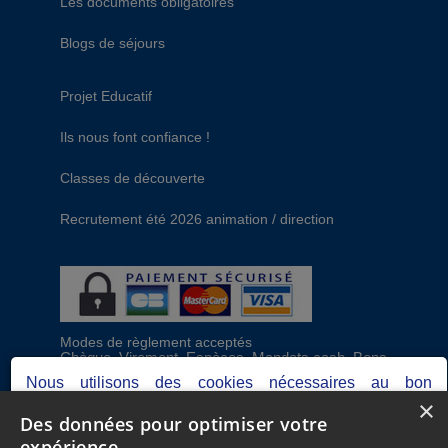
Les documents obligatoires
Blogs de séjours
Projet Educatif
Ils nous font confiance !
Classes de découverte
Recrutement été 2026 animation / direction
Modes de règlement acceptés
Chèque, Virement, Espèces, Mandats cash, Bons
CAF, Conseil général, Chèques vacances, Carte
Nous utilisons des cookies nécessaires au bon
bancaire, Prise en charge reçu sans règlement,
×
fonctionnement du site, ainsi que d'autres permettant de
Prélèvement
Des données pour optimiser votre
réaliser des analyses pour optimiser votre expérience.
expérience