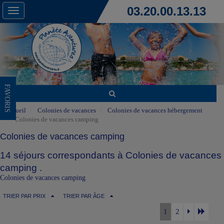
03.20.00.13.13
Toggle
navigation
FAVORIS
Accueil
Colonies de vacances
Colonies de vacances hébergement
Colonies de vacances camping
Colonies de vacances camping
14 séjours correspondants à Colonies de vacances
camping .
Colonies de vacances camping
TRIER PAR PRIX
TRIER PAR ÂGE
1
2