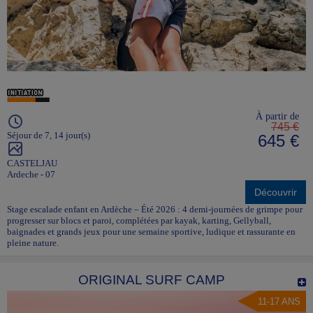
À partir de
745 €
Séjour de 7, 14 jour(s)
645 €
CASTELJAU
Ardeche - 07
Découvrir
Stage escalade enfant en Ardèche – Été 2026 : 4 demi-journées de grimpe pour
progresser sur blocs et paroi, complétées par kayak, karting, Gellyball,
baignades et grands jeux pour une semaine sportive, ludique et rassurante en
pleine nature.
ORIGINAL SURF CAMP
11-17 ANS