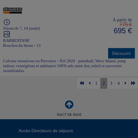
À partir de
775 €
Séjour de 7, 14 jour(s)
695 €
BARBENTANE
Bouches du rhone - 13
Découvrir
Colonie sensations en Provence – Été 2026 : paintball, Wave Island, jump
indoor, ventriglisse et ambiance 100% ado entre fun, soleil et souvenirs
inoubliables.
1
2
3
4
HAUT DE PAGE
Accès Directeurs de séjours