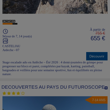
À partir de
755 €
Séjour de 7, 14 jour(s)
655 €
CASTELJAU
Ardeche - 07
Découvrir
Stage escalade ado en Ardèche – Été 2026 : 4 demi-journées de grimpe pour
progresser sur blocs et paroi, complétées par kayak, karting, paintball,
baignades et veillées pour une semaine sportive, fun et équilibrée en pleine
nature.
DECOUVERTES AU PAYS DU FUTUROSCOPE
7-14 ANS