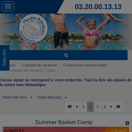
03.20.00.13.13
Toggle
navigation
FAVORIS
Accueil
Colonies de vacances
Colonies de vacances durée
Colonies de vacances 7 jours
Aucun séjour ne correspond à votre recherche. Voici la liste des séjours de
la même sous-thématique.
TRIER PAR PRIX
TRIER PAR ÂGE
1
2
3
4
Summer Basket Camp
COMPLET
7-16 ANS