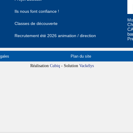
Ils nous font confiance !
Mo
Classes de découverte
Ch
CA
ba
Recrutement été 2026 animation / direction
Pr
gales
Plan du site
Réalisation
Cubiq
- Solution
Vackélys