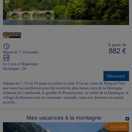
À partir de
882 €
Séjour de 7, 14 jour(s)
Le Coux et Bigaroque
Dordogne - 24
Découvrir
Séjours en 7, 12 ou 14 jours en juillet et août. C'est au coeur du Perigord Noir
que nous t'accueillerons pour découvrir les plus beaux sites de la Dordogne
(chateau de Castelnaud, le gouffre de Proumeyssac, la vallée de la Dordogne, le
village du Bournat tout en s'amusant: escalade, wipe out, descente en canoë,
accrobr...
Mes vacances à la montagne
6-12 ANS