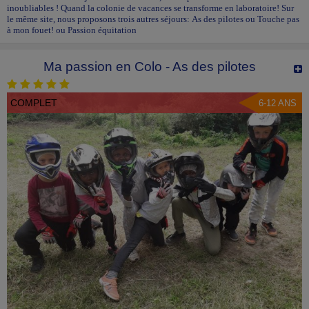
inoubliables ! Quand la colonie de vacances se transforme en laboratoire! Sur
le même site, nous proposons trois autres séjours: As des pilotes ou Touche pas
à mon fouet! ou Passion équitation
Ma passion en Colo - As des pilotes
COMPLET
6-12 ANS