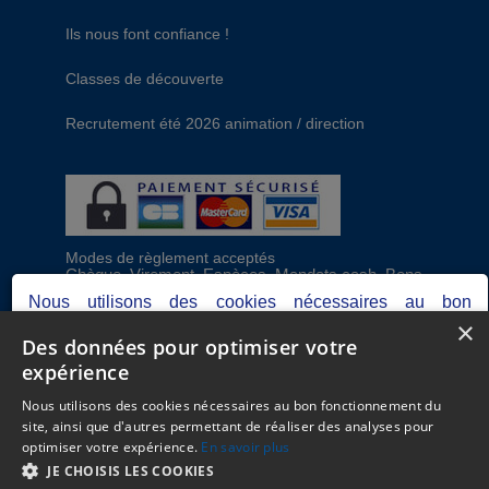
Ils nous font confiance !
Classes de découverte
Recrutement été 2026 animation / direction
Modes de règlement acceptés
Chèque, Virement, Espèces, Mandats cash, Bons
CAF, Conseil général, Chèques vacances, Carte
Nous utilisons des cookies nécessaires au bon
bancaire, Prise en charge reçu sans règlement,
×
fonctionnement du site, ainsi que d'autres permettant de
Prélèvement
Des données pour optimiser votre
réaliser des analyses pour optimiser votre expérience.
expérience
Votre consentement peut être retiré à tout moment.
C.G.V
Consultez notre politique de protection des données
Nous utilisons des cookies nécessaires au bon fonctionnement du
Mentions Légales
personnelles dans nos
mentions légales.
site, ainsi que d'autres permettant de réaliser des analyses pour
Plan du site
optimiser votre expérience.
En savoir plus
Espace Professionnels
Je refuse
Je choisis
J'accepte
JE CHOISIS LES COOKIES
Nous contacter