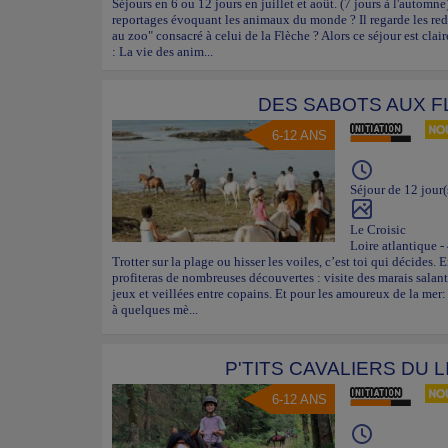
Séjours en 6 ou 12 jours en juillet et août. (7 jours à l'automne
reportages évoquant les animaux du monde ? Il regarde les red
au zoo" consacré à celui de la Flèche ? Alors ce séjour est clai
: La vie des anim...
DES SABOTS AUX F
6-12 ANS
Séjour de 12 jour(
Le Croisic
Loire atlantique -
Trotter sur la plage ou hisser les voiles, c’est toi qui décides. 
profiteras de nombreuses découvertes : visite des marais salant
jeux et veillées entre copains. Et pour les amoureux de la mer: 
à quelques mè...
P'TITS CAVALIERS DU 
6-12 ANS