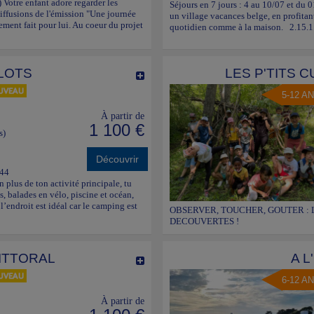
) Votre enfant adore regarder les
Séjours en 7 jours : 4 au 10/07 et du
iffusions de l'émission "Une journée
un village vacances belge, en profitant
rement fait pour lui. Au coeur du projet
quotidien comme à la maison. 2.15.1.0
LOTS
LES P'TITS 
5-12 A
À partir de
1 100 €
s)
Découvrir
 44
En plus de ton activité principale, tu
s, balades en vélo, piscine et océan,
l’endroit est idéal car le camping est
OBSERVER, TOUCHER, GOUTER : 
DECOUVERTES !
LITTORAL
A 
6-12 A
À partir de