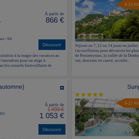
6-12 A
À partir de
866 €
)
ues - 64
Découvrir
Séjours en 7, 12 ou 14 jours en juillet
t'accueillerons pour découvrir les plu
équitation à la magie des vacances au
de Proumeyssac, la vallée de la Dordo
 t'attendons pour un stage à
out, descente en canoë, accrobr...
us les conseils bienveillants de
 automne)
Sun
6-17 A
À partir de
1 093 €
(s)
1 053 €
Découvrir