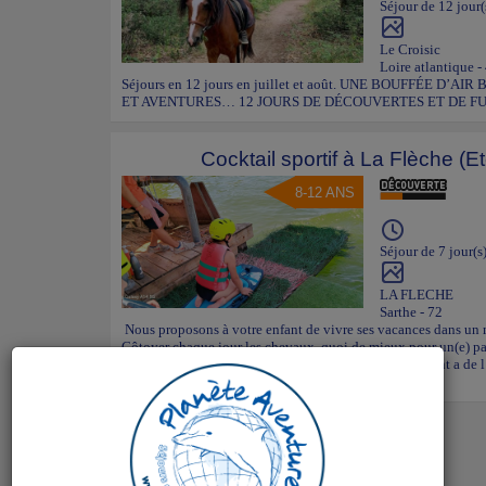
Séjour de 12 jour(
Le Croisic
Loire atlantique -
Séjours en 12 jours en juillet et août. UNE BOUFFÉE D
ET AVENTURES… 12 JOURS DE DÉCOUVERTES ET DE FUN 
Cocktail sportif à La Flèche (E
8-12 ANS
Séjour de 7 jour(s
LA FLECHE
Sarthe - 72
Nous proposons à votre enfant de vivre ses vacances dans un m
Côtoyer chaque jour les chevaux, quoi de mieux pour un
jours en juillet et août. (7 jours à l'automne) Votre enfant a de
nouvel...