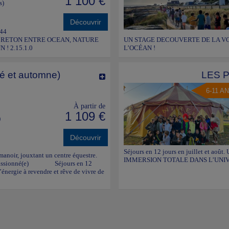
1 100 €
s)
Découvrir
 44
’AIR BRETON ENTRE OCEAN, NATURE
UN STAGE DECOUVERTE DE LA VO
! 2.15.1.0
L’OCÉAN !
té et automne)
LES 
6-11 A
À partir de
1 109 €
)
Découvrir
Séjours en 12 jours en juillet et
anoir, jouxtant un centre équestre.
IMMERSION TOTALE DANS L’UNIVE
(e) passionné(e) Séjours en 12
 l’énergie à revendre et rêve de vivre de