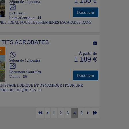
1 100 €
Séjour de 12 jour(s)
Découvrir
Le Croisic
Loire atlantique - 44
ILE, IDÉAL POUR TES PREMIERES ESCAPADES DANS
P'TITS ACROBATES
NS
À partir de
1 189 €
Séjour de 12 jour(s)
Beaumont Saint-Cyr
Découvrir
Vienne - 86
 août. UN STAGE LUDIQUE ET DYNAMIQUE ! POUR UNE
RS DU CIRQUE 2.15.1.0
1
2
3
4
5