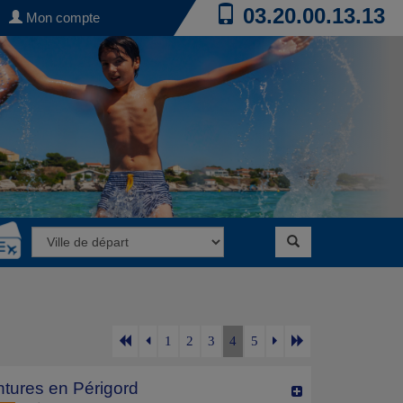
03.20.00.13.13
Mon compte
1
2
3
4
5
tures en Périgord