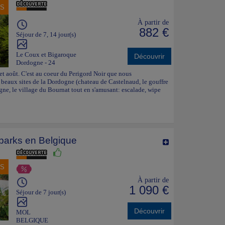
NS
À partir de
882 €
Séjour de 7, 14 jour(s)
Le Coux et Bigaroque
Découvrir
Dordogne - 24
 et août. C'est au coeur du Perigord Noir que nous
s beaux sites de la Dordogne (chateau de Castelnaud, le gouffre
gne, le village du Bournat tout en s'amusant: escalade, wipe
parks en Belgique
NS
À partir de
1 090 €
Séjour de 7 jour(s)
Découvrir
MOL
BELGIQUE