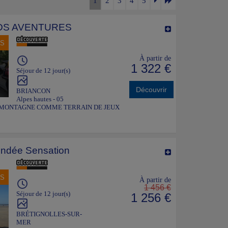
1
2
3
4
5
DS AVENTURES
NS
À partir de
1 322 €
Séjour de 12 jour(s)
Découvrir
BRIANCON
Alpes hautes - 05
A MONTAGNE COMME TERRAIN DE JEUX
ndée Sensation
NS
À partir de
1 456 €
Séjour de 12 jour(s)
1 256 €
BRÉTIGNOLLES-SUR-
MER