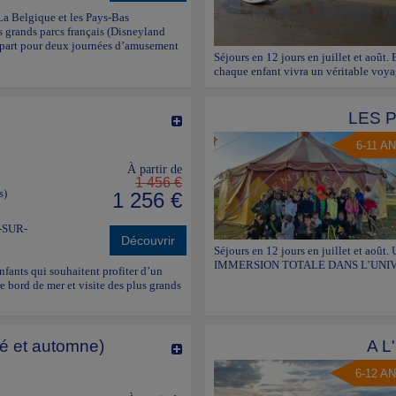
La Belgique et les Pays-Bas
us grands parcs français (Disneyland
 départ pour deux journées d’amusement
Séjours en 12 jours en juillet et août.
chaque enfant vivra un véritable voyag
LES 
6-11 A
À partir de
1 456 €
s)
1 256 €
-SUR-
Découvrir
Séjours en 12 jours en juillet et
IMMERSION TOTALE DANS L’UNIVE
enfants qui souhaitent profiter d’un
e bord de mer et visite des plus grands
té et automne)
A 
6-12 A