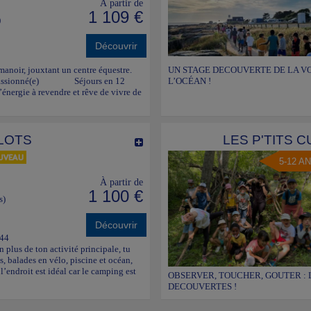
À partir de
1 109 €
)
Découvrir
anoir, jouxtant un centre équestre.
UN STAGE DECOUVERTE DE LA VO
(e) passionné(e) Séjours en 12
L’OCÉAN !
 l’énergie à revendre et rêve de vivre de
LOTS
LES P'TITS 
5-12 A
À partir de
1 100 €
s)
Découvrir
 44
En plus de ton activité principale, tu
s, balades en vélo, piscine et océan,
l’endroit est idéal car le camping est
OBSERVER, TOUCHER, GOUTER : 
DECOUVERTES !