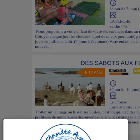
Séjour de 7 jour(s
LA FLECHE
Sarthe - 72
Nous proposons à votre enfant de vivre ses vacances dans un m
Côtoyer chaque jour les chevaux, quoi de mieux pour un
jours en juillet et août. (7 jours à l'automne) Votre enfant a de
nouvel...
DES SABOTS AUX F
6-12 ANS
Séjour de 12 jour(
Le Croisic
Loire atlantique -
Trotter sur la plage ou hisser les voiles, c’est toi qui décides. 
profiteras de nombreuses découvertes : visite des marais salant
jeux et veillées entre copains. Et pour les amoureux de la mer: 
à quelques mè...