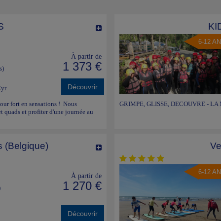
S
KI
6-12 A
À partir de
1 373 €
s)
Découvrir
Cyr
jour fort en sensations ! Nous
GRIMPE, GLISSE, DECOUVRE - L
 quads et profiter d'une journée au
 (Belgique)
Ve
6-12 A
À partir de
1 270 €
)
Découvrir