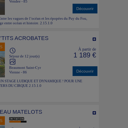
Vendee - 85
Découvrir
 Entre les vagues de l’océan et les épopées du Puy du Fou,
e entre océan et histoire. 2.15.1.0
P'TITS ACROBATES
NS
À partir de
1 189 €
Séjour de 12 jour(s)
Beaumont Saint-Cyr
Découvrir
Vienne - 86
 août. UN STAGE LUDIQUE ET DYNAMIQUE ! POUR UNE
RS DU CIRQUE 2.15.1.0
L'EAU MATELOTS
NS