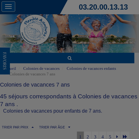
03.20.00.13.13
Toggle
navigation
FAVORIS
Accueil
Colonies de vacances
Colonies de vacances enfants
Colonies de vacances 7 ans
Colonies de vacances 7 ans
45 séjours correspondants à Colonies de vacances
7 ans .
Colonies de vacances pour enfants de 7 ans.
TRIER PAR PRIX
TRIER PAR ÂGE
1
2
3
4
5