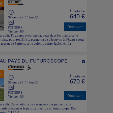
NS
À partir de
640 €
Séjour de 7, 14 jour(s)
Découvrir
POITIERS
Vienne - 86
 et août. Tu adores avoir une raquette dans les mains, cette
 faite pour toi. Elle te permettra de découvrir différents sports
 région de Poitiers, cette colonie t'offre également la
AU PAYS DU FUTUROSCOPE
NS
À partir de
670 €
Séjour de 7, 14 jour(s)
POITIERS
Découvrir
Vienne - 86
t et août. Cette colonie de vacances vous permettra de
 particulierement le parc d'attraction du futuroscope. Des
osées. 2.15.1.0