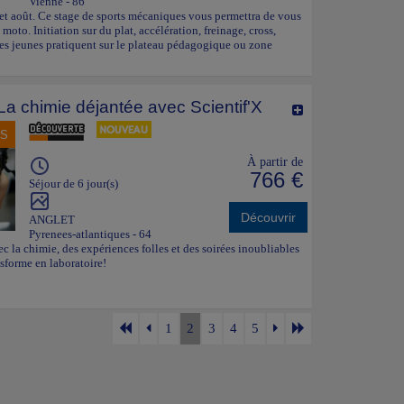
Vienne - 86
t et août. Ce stage de sports mécaniques vous permettra de vous
a moto. Initiation sur du plat, accélération, freinage, cross,
Les jeunes pratiquent sur le plateau pédagogique ou zone
 La chimie déjantée avec Scientif'X
NS
À partir de
766 €
Séjour de 6 jour(s)
Découvrir
ANGLET
Pyrenees-atlantiques - 64
c la chimie, des expériences folles et des soirées inoubliables
sforme en laboratoire!
1
2
3
4
5