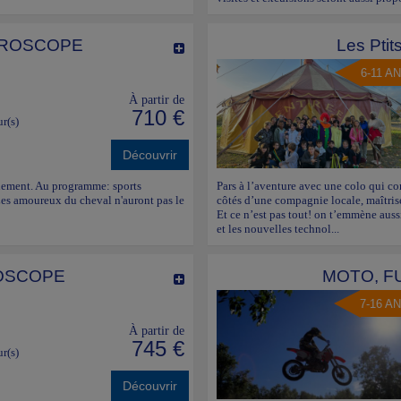
UROSCOPE
Les Ptit
6-11 A
À partir de
710 €
ur(s)
Découvrir
ulement. Au programme: sports
Pars à l’aventure avec une colo qui co
 Les amoureux du cheval n'auront pas le
côtés d’une compagnie locale, maîtrise
Et ce n’est pas tout! on t’emmène aus
et les nouvelles technol...
OSCOPE
MOTO, F
7-16 A
À partir de
745 €
ur(s)
Découvrir