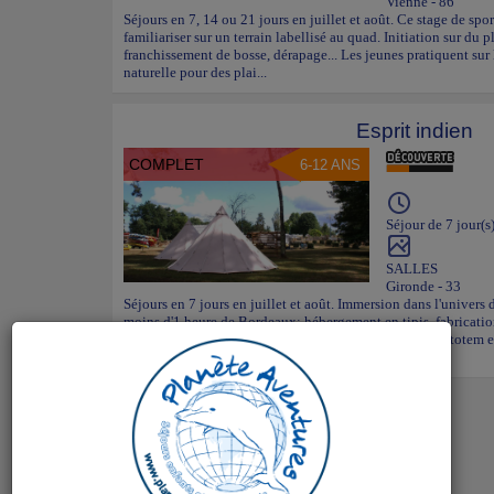
Vienne - 86
Séjours en 7, 14 ou 21 jours en juillet et août. Ce stage de s
familiariser sur un terrain labellisé au quad. Initiation sur du pl
franchissement de bosse, dérapage... Les jeunes pratiquent su
naturelle pour des plai...
Esprit indien
COMPLET
6-12 ANS
Séjour de 7 jour(s
SALLES
Gironde - 33
Séjours en 7 jours en juillet et août. Immersion dans l'univers 
moins d'1 heure de Bordeaux: hébergement en tipis, fabrication
tir à l'arc, descente en canoë, escalade, fabrication d'un totem e
activités po...