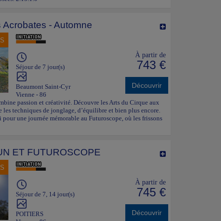
s Acrobates - Automne
NS
À partir de
743 €
Séjour de 7 jour(s)
Découvrir
Beaumont Saint-Cyr
Vienne - 86
mbine passion et créativité. Découvre les Arts du Cirque aux
 les techniques de jonglage, d’équilibre et bien plus encore.
si pour une journée mémorable au Futuroscope, où les frissons
UN ET FUTUROSCOPE
NS
À partir de
745 €
Séjour de 7, 14 jour(s)
Découvrir
POITIERS