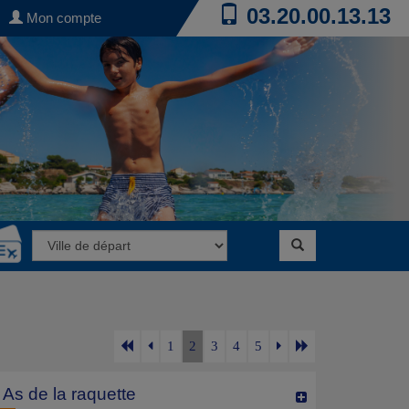
03.20.00.13.13
Mon compte
1
2
3
4
5
 As de la raquette