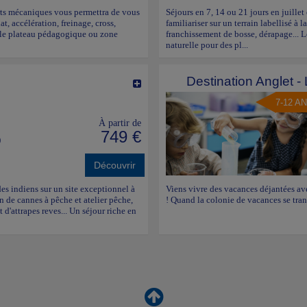
ports mécaniques vous permettra de vous
Séjours en 7, 14 ou 21 jours en juille
at, accélération, freinage, cross,
familiariser sur un terrain labellisé à l
r le plateau pédagogique ou zone
franchissement de bosse, dérapage... 
naturelle pour des pl...
Destination Anglet -
7-12 A
À partir de
749 €
)
Découvrir
des indiens sur un site exceptionnel à
Viens vivre des vacances déjantées ave
 de cannes à pêche et atelier pêche,
! Quand la colonie de vacances se tran
t d'attrapes reves... Un séjour riche en