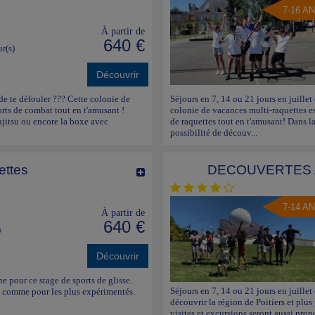
7-16 A
À partir de
640 €
ur(s)
Découvrir
 de te défouler ??? Cette colonie de
Séjours en 7, 14 ou 21 jours en juillet
rts de combat tout en t'amusant !
colonie de vacances multi-raquettes est
jujitsu ou encore la boxe avec
de raquettes tout en t'amusant! Dans la
possibilité de découv...
nettes
DECOUVERTES 
7-14 A
À partir de
640 €
)
Découvrir
e pour ce stage de sports de glisse.
Séjours en 7, 14 ou 21 jours en juille
es comme pour les plus expérimentés.
découvrir la région de Poitiers et plus
visites et excursions seront aussi prop