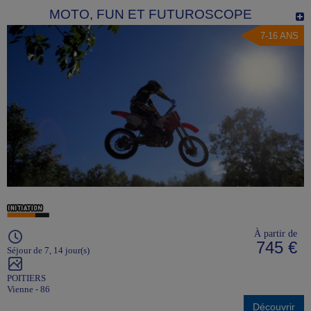
MOTO, FUN ET FUTUROSCOPE
7-16 ANS
À partir de
745 €
Séjour de 7, 14 jour(s)
POITIERS
Vienne - 86
Découvrir