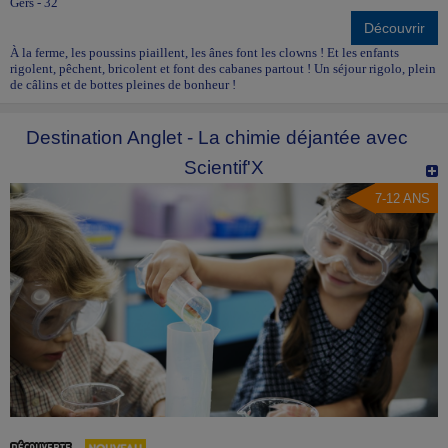
Gers - 32
Découvrir
À la ferme, les poussins piaillent, les ânes font les clowns ! Et les enfants
rigolent, pêchent, bricolent et font des cabanes partout ! Un séjour rigolo, plein
de câlins et de bottes pleines de bonheur !
Destination Anglet - La chimie déjantée avec
Scientif'X
7-12 ANS