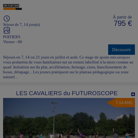
À partir de
795 €
Séjour de 7, 14 jour(s)
POITIERS
Vienne - 86
Découvrir
Séjours en 7, 14 ou 21 jours en juillet et août. Ce stage de sports mécaniques
vous permettra de vous familiariser sur un terrain labellisé à la moto comme au
quad. Initiation sur du plat, accélération, freinage, cross, franchissement de
bosse, dérapage... Les jeunes pratiquent sur le plateau pédagogique ou zone
naturel...
LES CAVALIERS du FUTUROSCOPE
7-14 ANS