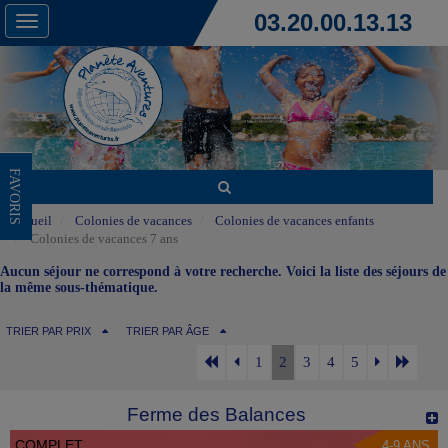
03.20.00.13.13
Toggle
navigation
FAVORIS
Accueil
Colonies de vacances
Colonies de vacances enfants
Colonies de vacances 7 ans
Aucun séjour ne correspond à votre recherche. Voici la liste des séjours de
la même sous-thématique.
TRIER PAR PRIX
TRIER PAR ÂGE
1
2
3
4
5
Ferme des Balances
COMPLET
4-9 ANS