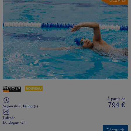
6-12 ANS
À partir de
794 €
Séjour de 7, 14 jour(s)
Lalinde
Dordogne - 24
Découvrir