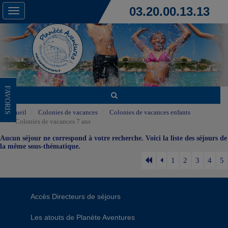
03.20.00.13.13
Toggle
navigation
FAVORIS
Accueil
Colonies de vacances
Colonies de vacances enfants
Colonies de vacances 7 ans
Aucun séjour ne correspond à votre recherche. Voici la liste des séjours de
la même sous-thématique.
1
2
3
4
5
Accès Directeurs de séjours
Les atouts de Planète Aventures