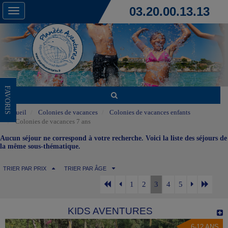
03.20.00.13.13
Toggle
navigation
FAVORIS
Accueil
Colonies de vacances
Colonies de vacances enfants
Colonies de vacances 7 ans
Aucun séjour ne correspond à votre recherche. Voici la liste des séjours de
la même sous-thématique.
TRIER PAR PRIX
TRIER PAR ÂGE
1
2
3
4
5
KIDS AVENTURES
6-12 ANS