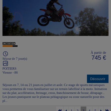
À partir de
745 €
Séjour de 7 jour(s)
POITIERS
Vienne - 86
Découvrir
Séjours en 7, 14 ou 21 jours en juillet et août. Ce stage de sports mécaniques
vous permettra de vous familiariser sur un terrain labellisé à la moto. Initiation
sur du plat, accélération, freinage, cross, franchissement de bosse, dérapage...
Les jeunes pratiquent sur le plateau pédagogique ou zone naturelle pour des
pl...
1
2
3
4
5