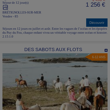
Séjour de 12 jour(s)
1 256 €
BRÉTIGNOLLES-SUR-MER
Vendee - 85
Découvrir
Séjours en 12 jours en juillet et août. Entre les vagues de l’océan et les épopées
du Puy du Fou, chaque enfant vivra un véritable voyage entre océan et histoire.
2.15.1.0
DES SABOTS AUX FLOTS
6-12 ANS