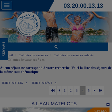
03.20.00.13.13
Toggle
navigation
FAVORIS
Accueil
Colonies de vacances
Colonies de vacances enfants
Colonies de vacances 7 ans
Aucun séjour ne correspond à votre recherche. Voici la liste des séjours de
la même sous-thématique.
TRIER PAR PRIX
TRIER PAR ÂGE
1
2
3
4
5
A L'EAU MATELOTS
6-12 ANS