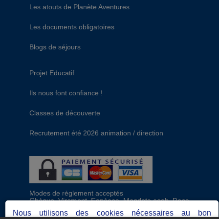
Les atouts de Planète Aventures
Les documents obligatoires
Blogs de séjours
Projet Educatif
Ils nous font confiance !
Classes de découverte
Recrutement été 2026 animation / direction
Modes de règlement acceptés
Chèque, Virement, Espèces, Mandats cash, Bons
CAF, Conseil général, Chèques vacances, Carte
Nous utilisons des cookies nécessaires au bon
bancaire, Prise en charge reçu sans règlement,