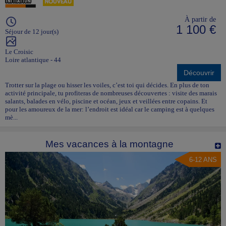
À partir de
1 100 €
Séjour de 12 jour(s)
Le Croisic
Loire atlantique - 44
Découvrir
Trotter sur la plage ou hisser les voiles, c’est toi qui décides. En plus de ton
activité principale, tu profiteras de nombreuses découvertes : visite des marais
salants, balades en vélo, piscine et océan, jeux et veillées entre copains. Et
pour les amoureux de la mer: l’endroit est idéal car le camping est à quelques
mè...
Mes vacances à la montagne
6-12 ANS