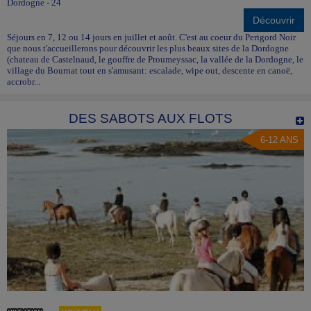
Dordogne - 24
Découvrir
Séjours en 7, 12 ou 14 jours en juillet et août. C'est au coeur du Perigord Noir
que nous t'accueillerons pour découvrir les plus beaux sites de la Dordogne
(chateau de Castelnaud, le gouffre de Proumeyssac, la vallée de la Dordogne, le
village du Bournat tout en s'amusant: escalade, wipe out, descente en canoë,
accrobr...
DES SABOTS AUX FLOTS
6-12 ANS