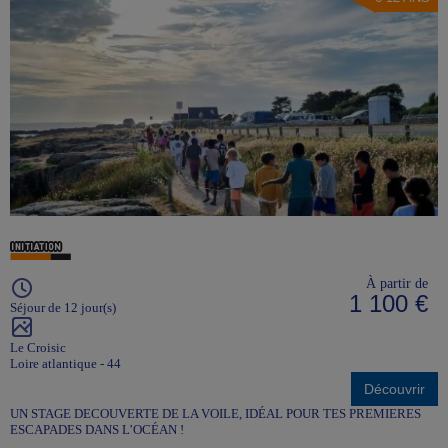
À partir de
1 100 €
Séjour de 12 jour(s)
Le Croisic
Loire atlantique - 44
Découvrir
UN STAGE DECOUVERTE DE LA VOILE, IDÉAL POUR TES PREMIERES
ESCAPADES DANS L’OCÉAN !