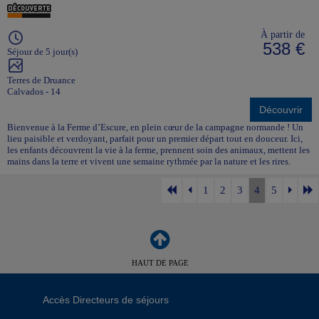
À partir de
538 €
Séjour de 5 jour(s)
Terres de Druance
Calvados - 14
Découvrir
Bienvenue à la Ferme d’Escure, en plein cœur de la campagne normande ! Un
lieu paisible et verdoyant, parfait pour un premier départ tout en douceur. Ici,
les enfants découvrent la vie à la ferme, prennent soin des animaux, mettent les
mains dans la terre et vivent une semaine rythmée par la nature et les rires.
1
2
3
4
5
HAUT DE PAGE
Accès Directeurs de séjours