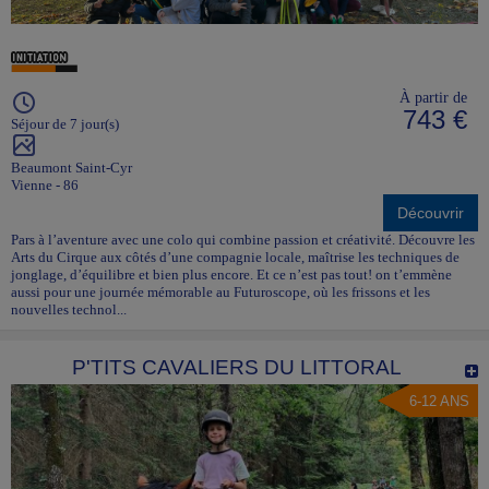
À partir de
743 €
Séjour de 7 jour(s)
Beaumont Saint-Cyr
Vienne - 86
Découvrir
Pars à l’aventure avec une colo qui combine passion et créativité. Découvre les
Arts du Cirque aux côtés d’une compagnie locale, maîtrise les techniques de
jonglage, d’équilibre et bien plus encore. Et ce n’est pas tout! on t’emmène
aussi pour une journée mémorable au Futuroscope, où les frissons et les
nouvelles technol...
P'TITS CAVALIERS DU LITTORAL
6-12 ANS