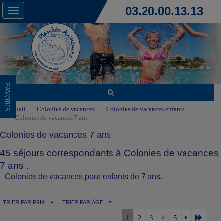
03.20.00.13.13
Toggle
navigation
FAVORIS
Accueil
Colonies de vacances
Colonies de vacances enfants
Colonies de vacances 7 ans
Colonies de vacances 7 ans
45 séjours correspondants à Colonies de vacances
7 ans .
Colonies de vacances pour enfants de 7 ans.
TRIER PAR PRIX
TRIER PAR ÂGE
1
2
3
4
5