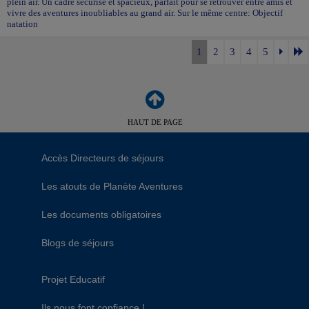
plein air. Un cadre sécurisé et spacieux, parfait pour se retrouver entre amis et
vivre des aventures inoubliables au grand air. Sur le même centre: Objectif
natation
1
2
3
4
5
HAUT DE PAGE
Accès Directeurs de séjours
Les atouts de Planète Aventures
Les documents obligatoires
Blogs de séjours
Projet Educatif
Ils nous font confiance !