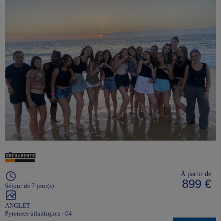
À partir de
899 €
Séjour de 7 jour(s)
ANGLET
Pyrenees-atlantiques - 64