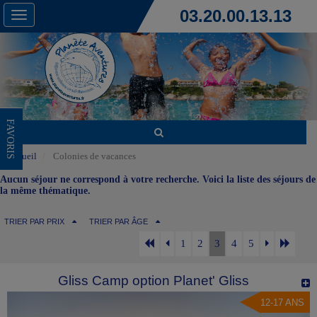
03.20.00.13.13
Toggle
navigation
FAVORIS
Accueil
Colonies de vacances
Aucun séjour ne correspond à votre recherche. Voici la liste des séjours de
la même thématique.
TRIER PAR PRIX
TRIER PAR ÂGE
1
2
3
4
5
Gliss Camp option Planet' Gliss
12-17 ANS