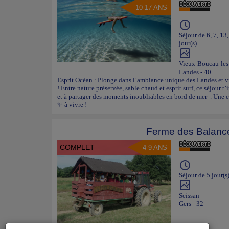
10-17 ANS
Séjour de 6, 7, 13
jour(s)
Vieux-Boucau-les
Landes - 40
Esprit Océan : Plonge dans l’ambiance unique des Landes et v
! Entre nature préservée, sable chaud et esprit surf, ce séjour t
et à partager des moments inoubliables en bord de mer . Une e
✨ à vivre !
Ferme des Balanc
COMPLET
4-9 ANS
Séjour de 5 jour(s
Seissan
Gers - 32