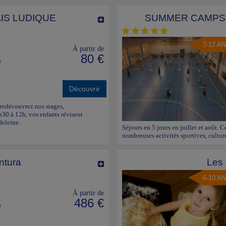
IS LUDIQUE
SUMMER CAMPS d
7-17 A
À partir de
80 €
)
Découvrir
redécouvrez nos stages,
h30 à 12h, vos enfants révisent
deleine.
Séjours en 5 jours en juillet et août. C
nombreuses activités sportives, culture
ntura
Les 
6-10 A
À partir de
486 €
)