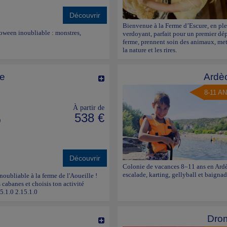
Découvrir
Bienvenue à la Ferme d’Escure, en ple
loween inoubliable : monstres,
verdoyant, parfait pour un premier dépa
ferme, prennent soin des animaux, met
la nature et les rires.
le
Ardè
8-11 A
À partir de
538 €
)
Découvrir
Colonie de vacances 8–11 ans en Ardè
escalade, karting, gellyball et baignad
inoubliable à la ferme de l'Aoueille !
 cabanes et choisis ton activité
15.1.0 2.15.1.0
Drom