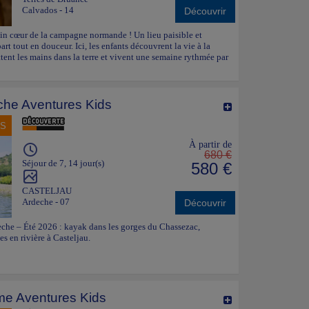
Calvados - 14
Découvrir
in cœur de la campagne normande ! Un lieu paisible et
rt tout en douceur. Ici, les enfants découvrent la vie à la
tent les mains dans la terre et vivent une semaine rythmée par
che Aventures Kids
NS
À partir de
680 €
Séjour de 7, 14 jour(s)
580 €
CASTELJAU
Ardeche - 07
Découvrir
che – Été 2026 : kayak dans les gorges du Chassezac,
es en rivière à Casteljau.
e Aventures Kids