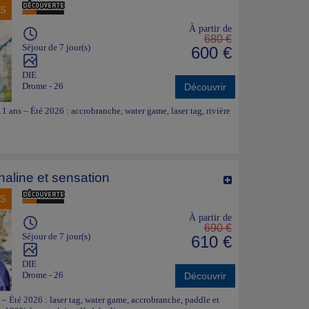
NS
À partir de
680 €
Séjour de 7 jour(s)
600 €
DIE
Drome - 26
Découvrir
 ans – Été 2026 : accrobranche, water game, laser tag, rivière
naline et sensation
NS
À partir de
690 €
Séjour de 7 jour(s)
610 €
DIE
Drome - 26
Découvrir
– Été 2026 : laser tag, water game, accrobranche, paddle et