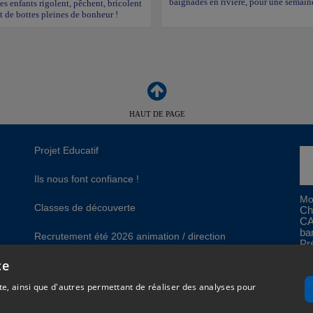
baignades en rivière, pour une semain
les enfants rigolent, pêchent, bricolent
et de bottes pleines de bonheur !
HAUT DE PAGE
Projet Educatif
Ils nous font confiance !
Mo
Classes de découverte
Ch
CA
ba
Recrutement été 2026 animation / direction
Pr
ce
gales
Plan du site
e, ainsi que d'autres permettant de réaliser des analyses pour
Réalisation
Cubiq
- Solution
Vackélys