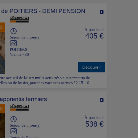
e POITIERS - DEMI PENSION
NS
À partir de
405 €
Séjour de 5 jour(s)
POITIERS
Vienne - 86
Découvrir
ette accueil de loisirs multi-activités vous permettra de
lles ou de loisirs, pour des vacances actives ! 2.15.1.0
apprentis fermiers
NS
À partir de
538 €
Séjour de 5 jour(s)
Terres de Druance