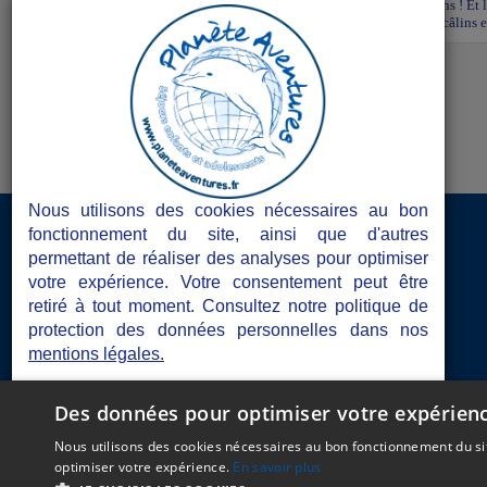
À la ferme, les poussins piaillent, les ânes font les clowns ! Et 
et font des cabanes partout ! Un séjour rigolo, plein de câlins 
Nous utilisons des cookies nécessaires au bon
Accès Directeurs de séjours
fonctionnement du site, ainsi que d'autres
permettant de réaliser des analyses pour optimiser
Les atouts de Planète Aventures
votre expérience. Votre consentement peut être
retiré à tout moment. Consultez notre politique de
Les documents obligatoires
protection des données personnelles dans nos
mentions légales.
Blogs de séjours
Je refuse
Je choisis
J'accepte
Des données pour optimiser votre expérien
C.G.V
Mentions Lé
Nous utilisons des cookies nécessaires au bon fonctionnement du sit
optimiser votre expérience.
En savoir plus
Gerer mes cookies