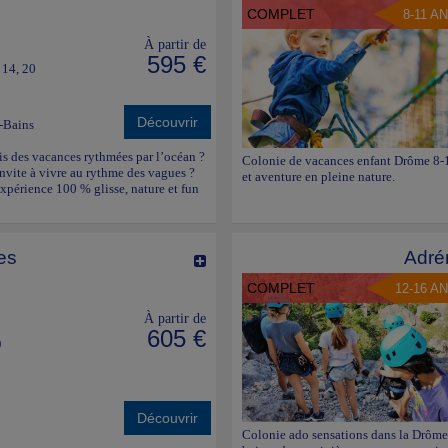
COMPLET
8-11 A
À partir de
595 €
, 14, 20
Découvrir
-Bains
is des vacances rythmées par l’océan ?
Colonie de vacances enfant Drôme 8-11
’invite à vivre au rythme des vagues ?
et aventure en pleine nature.
xpérience 100 % glisse, nature et fun
es
Adré
COMPLET
12-16 A
À partir de
605 €
)
Découvrir
Colonie ado sensations dans la Drôme 