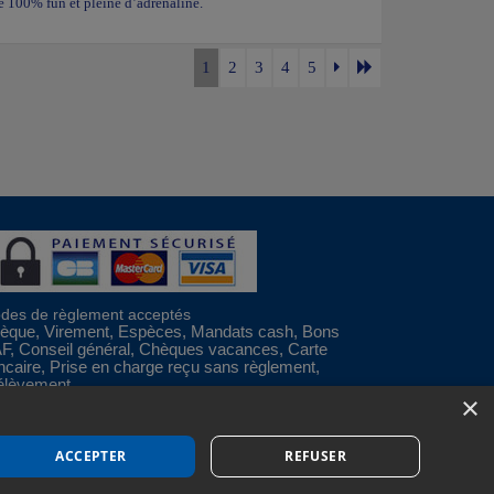
e 100% fun et pleine d’adrénaline.
1
2
3
4
5
des de règlement acceptés
èque, Virement, Espèces, Mandats cash, Bons
F, Conseil général, Chèques vacances, Carte
ncaire, Prise en charge reçu sans règlement,
élèvement
×
Espace Professionnels
Nous contacter
ACCEPTER
REFUSER