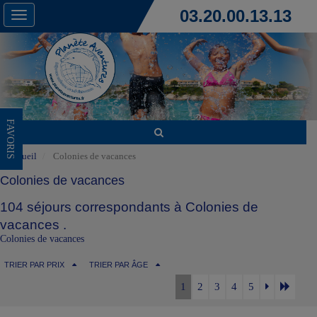
03.20.00.13.13
Toggle
navigation
FAVORIS
Accueil
Colonies de vacances
Colonies de vacances
104 séjours correspondants à Colonies de
vacances .
Colonies de vacances
TRIER PAR PRIX
TRIER PAR ÂGE
1
2
3
4
5