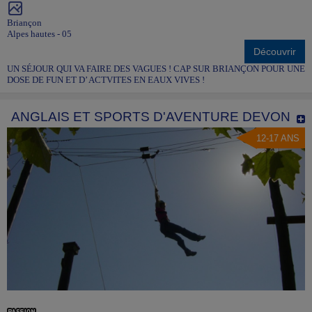
Briançon
Alpes hautes - 05
Découvrir
UN SÉJOUR QUI VA FAIRE DES VAGUES ! CAP SUR BRIANÇON POUR UNE
DOSE DE FUN ET D’ ACTVITES EN EAUX VIVES !
ANGLAIS ET SPORTS D'AVENTURE DEVON
12-17 ANS