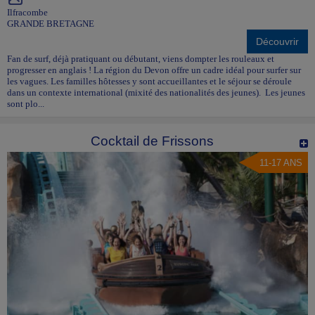
Ilfracombe
GRANDE BRETAGNE
Découvrir
Fan de surf, déjà pratiquant ou débutant, viens dompter les rouleaux et
progresser en anglais ! La région du Devon offre un cadre idéal pour surfer sur
les vagues. Les familles hôtesses y sont accueillantes et le séjour se déroule
dans un contexte international (mixité des nationalités des jeunes). Les jeunes
sont plo...
Cocktail de Frissons
11-17 ANS