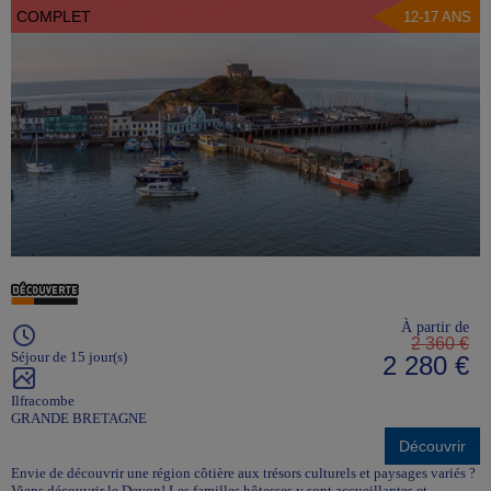
COMPLET
12-17 ANS
À partir de
2 360 €
Séjour de 15 jour(s)
2 280 €
Ilfracombe
GRANDE BRETAGNE
Découvrir
Envie de découvrir une région côtière aux trésors culturels et paysages variés ?
Viens découvrir le Devon! Les familles hôtesses y sont accueillantes et