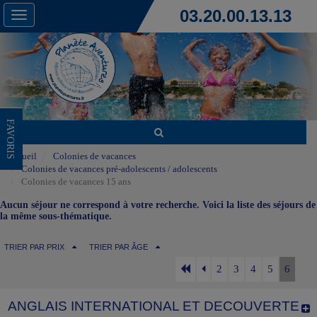
03.20.00.13.13
Toggle
navigation
FAVORIS
Accueil
Colonies de vacances
Colonies de vacances pré-adolescents / adolescents
Colonies de vacances 15 ans
Aucun séjour ne correspond à votre recherche. Voici la liste des séjours de
la même sous-thématique.
TRIER PAR PRIX
TRIER PAR ÂGE
2
3
4
5
6
ANGLAIS INTERNATIONAL ET DECOUVERTE