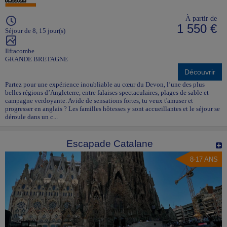
À partir de
1 550 €
Séjour de 8, 15 jour(s)
Ilfracombe
GRANDE BRETAGNE
Découvrir
Partez pour une expérience inoubliable au cœur du Devon, l’une des plus
belles régions d’Angleterre, entre falaises spectaculaires, plages de sable et
campagne verdoyante. Avide de sensations fortes, tu veux t'amuser et
progresser en anglais ? Les familles hôtesses y sont accueillantes et le séjour se
déroule dans un c...
Escapade Catalane
8-17 ANS