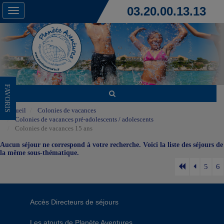
03.20.00.13.13
Toggle
navigation
FAVORIS
Accueil
Colonies de vacances
Colonies de vacances pré-adolescents / adolescents
Colonies de vacances 15 ans
Aucun séjour ne correspond à votre recherche. Voici la liste des séjours de
la même sous-thématique.
5
6
Accès Directeurs de séjours
Les atouts de Planète Aventures