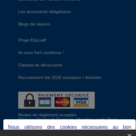
Les documents obligatoires
Blogs de séjours
Projet Educatif
Ils nous font confiance !
Classes de découverte
Recrutement été 2026 animation / direction
Modes de règlement acceptés
Chèque, Virement, Espèces, Mandats cash, Bons
CAF, Conseil général, Chèques vacances, Carte
Nous utilisons des cookies nécessaires au bon
bancaire, Prise en charge reçu sans règlement,
×
fonctionnement du site, ainsi que d'autres permettant de
Prélèvement