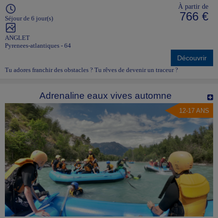
À partir de
766 €
Séjour de 6 jour(s)
ANGLET
Pyrenees-atlantiques - 64
Découvrir
Tu adores franchir des obstacles ? Tu rêves de devenir un traceur ?
Adrenaline eaux vives automne
12-17 ANS