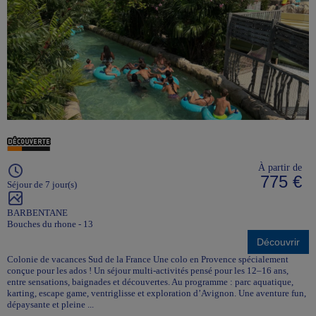
À partir de
775 €
Séjour de 7 jour(s)
BARBENTANE
Bouches du rhone - 13
Découvrir
Colonie de vacances Sud de la France Une colo en Provence spécialement
conçue pour les ados ! Un séjour multi-activités pensé pour les 12–16 ans,
entre sensations, baignades et découvertes. Au programme : parc aquatique,
karting, escape game, ventriglisse et exploration d’Avignon. Une aventure fun,
dépaysante et pleine ...