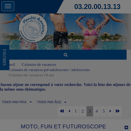
03.20.00.13.13
Toggle
navigation
FAVORIS
Accueil
Colonies de vacances
Colonies de vacances pré-adolescents / adolescents
Colonies de vacances 14 ans
Aucun séjour ne correspond à votre recherche. Voici la liste des séjours de
la même sous-thématique.
TRIER PAR PRIX
TRIER PAR ÂGE
1
2
3
4
5
MOTO, FUN ET FUTUROSCOPE