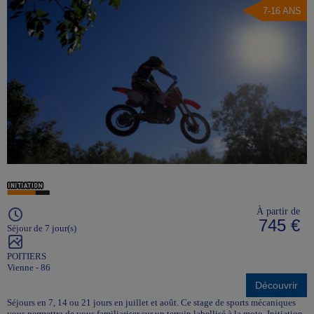
7-16 ANS
À partir de
745 €
Séjour de 7 jour(s)
POITIERS
Vienne - 86
Découvrir
Séjours en 7, 14 ou 21 jours en juillet et août. Ce stage de sports mécaniques
vous permettra de vous familiariser sur un terrain labellisé à la moto. Initiation