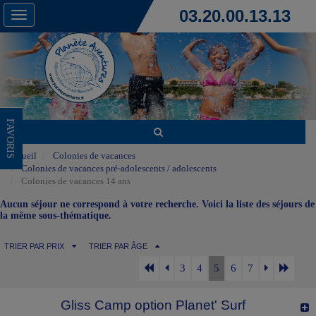
03.20.00.13.13
Toggle
navigation
FAVORIS
Accueil
Colonies de vacances
Colonies de vacances pré-adolescents / adolescents
Colonies de vacances 14 ans
Aucun séjour ne correspond à votre recherche. Voici la liste des séjours de
la même sous-thématique.
TRIER PAR PRIX
TRIER PAR ÂGE
3
4
5
6
7
Gliss Camp option Planet' Surf