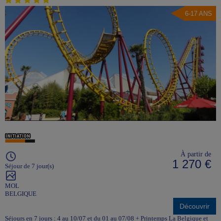
6-17 ANS
À partir de
1 270 €
Séjour de 7 jour(s)
MOL
BELGIQUE
Découvrir
Séjours en 7 jours : 4 au 10/07 et du 01 au 07/08 + Printemps La Belgique et