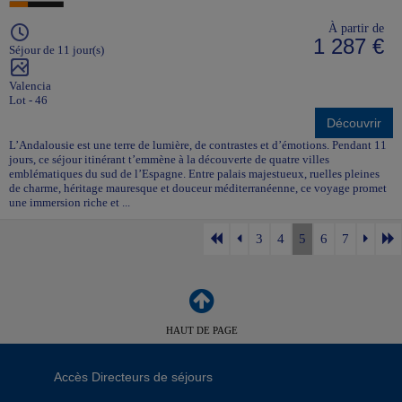
À partir de
1 287 €
Séjour de 11 jour(s)
Valencia
Lot - 46
Découvrir
L’Andalousie est une terre de lumière, de contrastes et d’émotions. Pendant 11
jours, ce séjour itinérant t’emmène à la découverte de quatre villes
emblématiques du sud de l’Espagne. Entre palais majestueux, ruelles pleines
de charme, héritage mauresque et douceur méditerranéenne, ce voyage promet
une immersion riche et ...
3
4
5
6
7
HAUT DE PAGE
Accès Directeurs de séjours