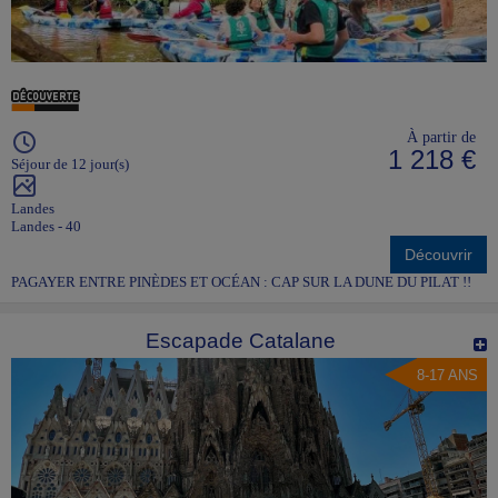
À partir de
1 218 €
Séjour de 12 jour(s)
Landes
Landes - 40
Découvrir
PAGAYER ENTRE PINÈDES ET OCÉAN : CAP SUR LA DUNE DU PILAT !!
Escapade Catalane
8-17 ANS