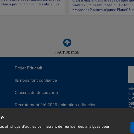
C'est à Anglet dans le Pays Basque que 
dras à piloter, franchir des obstacles
wave-ski, mini-raft, paddle... Le tout
proposons 2 autres séjours: Planet' Sur
HAUT DE PAGE
Projet Educatif
Ils nous font confiance !
Mo
Classes de découverte
Ch
CA
ba
Recrutement été 2026 animation / direction
Pr
ce
gales
Plan du site
e, ainsi que d'autres permettant de réaliser des analyses pour