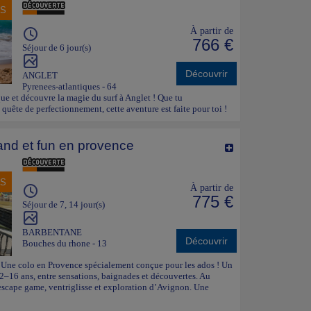
NS
À partir de
766 €
Séjour de 6 jour(s)
Découvrir
ANGLET
Pyrenees-atlantiques - 64
e et découvre la magie du surf à Anglet ! Que tu
quête de perfectionnement, cette aventure est faite pour toi !
and et fun en provence
NS
À partir de
775 €
Séjour de 7, 14 jour(s)
BARBENTANE
Découvrir
Bouches du rhone - 13
 Une colo en Provence spécialement conçue pour les ados ! Un
12–16 ans, entre sensations, baignades et découvertes. Au
escape game, ventriglisse et exploration d’Avignon. Une