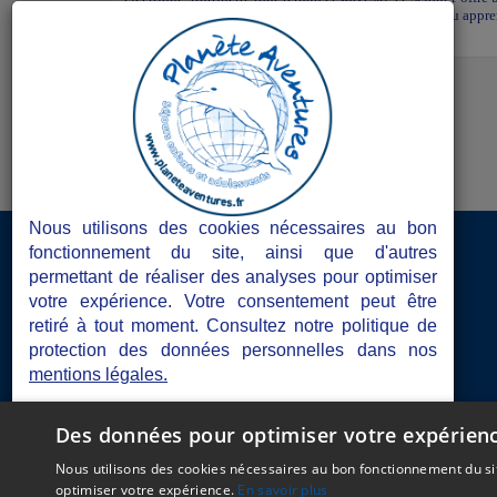
liberté au cœur du Pays Basque. Encadré par des pros, tu appren
et explorer le...
Nous utilisons des cookies nécessaires au bon
Accès Directeurs de séjours
fonctionnement du site, ainsi que d'autres
permettant de réaliser des analyses pour optimiser
Les atouts de Planète Aventures
votre expérience. Votre consentement peut être
retiré à tout moment. Consultez notre politique de
Les documents obligatoires
protection des données personnelles dans nos
mentions légales.
Blogs de séjours
Je refuse
Je choisis
J'accepte
Des données pour optimiser votre expérien
C.G.V
Mentions Lé
Nous utilisons des cookies nécessaires au bon fonctionnement du sit
optimiser votre expérience.
En savoir plus