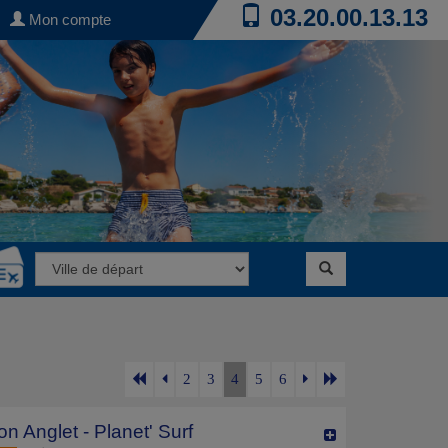
03.20.00.13.13
Mon compte
2
3
4
5
6
on Anglet - Planet' Surf