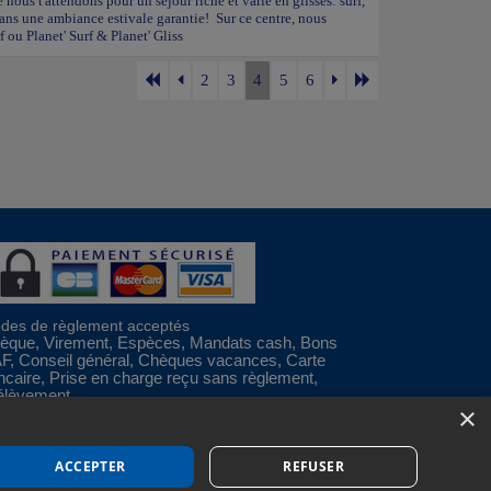
nous t'attendons pour un séjour riche et varié en glisses: surf,
 dans une ambiance estivale garantie! Sur ce centre, nous
f ou Planet' Surf & Planet' Gliss
2
3
4
5
6
des de règlement acceptés
èque, Virement, Espèces, Mandats cash, Bons
F, Conseil général, Chèques vacances, Carte
ncaire, Prise en charge reçu sans règlement,
élèvement
×
Espace Professionnels
Nous contacter
ACCEPTER
REFUSER