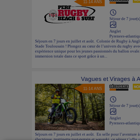
11-14 ANS
Séjour de 7 jour(s
Anglet
Pyrenees-atlantiq
Séjours en 7 jours en juillet et août. Colonie de Rugby à Angl
Stade Toulousain ! Plongez au cœur de l’univers du rugby avec
expérience unique pour les jeunes passionnés du ballon ovale.
immersion totale dans ce sport grâce à un...
Vagues et Virages à A
11-14 ANS
Séjour de 7 jour(s
Anglet
Pyrenees-atlantiq
Séjours en 7 jours en juillet et août. En selle pour l’aventure 
électrique, trottinette tout-terrain et waveski, ce séjour t’offre