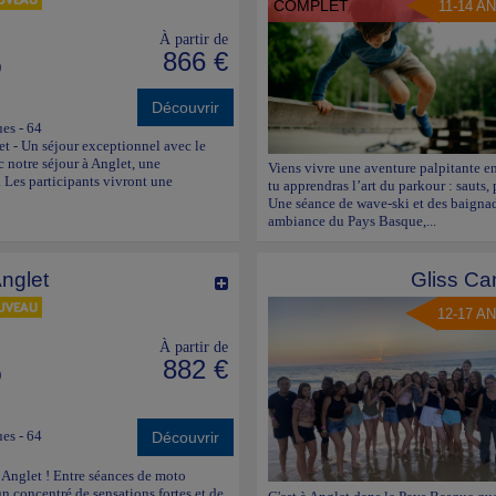
COMPLET
11-14 A
À partir de
866 €
)
Découvrir
ues - 64
et - Un séjour exceptionnel avec le
 notre séjour à Anglet, une
Viens vivre une aventure palpitante en
 Les participants vivront une
tu apprendras l’art du parkour : sauts
Une séance de wave-ski et des baignade
ambiance du Pays Basque,...
nglet
Gliss Ca
12-17 A
À partir de
882 €
)
ues - 64
Découvrir
à Anglet ! Entre séances de moto
 un concentré de sensations fortes et de