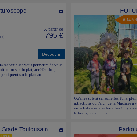
turoscope
FUTU
8-14 A
À partir de
795 €
ur(s)
Découvrir
ports mécaniques vous permettra de vous
nitiation sur du plat, accélération,
 pratiquent sur le plateau
Qu'elles soient sensorielles, funs, pl
attractions du Parc : de la Machine à 
ou le balancier des fortiches ! Il y a
le lasergame ou encor...
 Stade Toulousain
Parkou