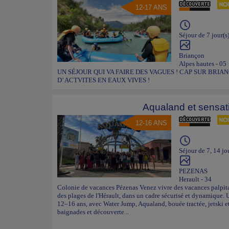
12-17 ANS
Séjour de 7 jour(s
Briançon
Alpes hautes - 05
UN SÉJOUR QUI VA FAIRE DES VAGUES ! CAP SUR BRIA
D’ ACTVITES EN EAUX VIVES !
Aqualand et sensat
12-16 ANS
Séjour de 7, 14 jo
PEZENAS
Herault - 34
Colonie de vacances Pézenas Venez vivre des vacances palpita
des plages de l'Hérault, dans un cadre sécurisé et dynamique.
12–16 ans, avec Water Jump, Aqualand, bouée tractée, jetski et
baignades et découverte...