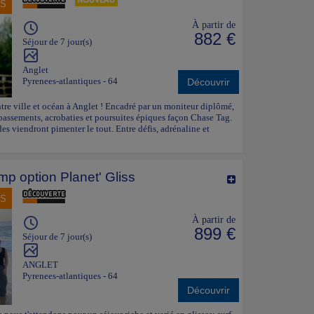
NS
À partir de
882 €
Séjour de 7 jour(s)
Anglet
Pyrenees-atlantiques - 64
Découvrir
tre ville et océan à Anglet ! Encadré par un moniteur diplômé,
, passements, acrobaties et poursuites épiques façon Chase Tag.
s viendront pimenter le tout. Entre défis, adrénaline et
mp option Planet' Gliss
NS
À partir de
899 €
Séjour de 7 jour(s)
ANGLET
Pyrenees-atlantiques - 64
Découvrir