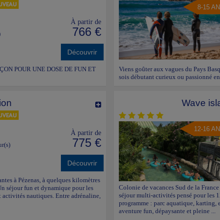
8-15 A
À partir de
766 €
)
Découvrir
NÇON POUR UNE DOSE DE FUN ET
Viens goûter aux vagues du Pays Basqu
sois débutant curieux ou passionné en 
ion
Wave isl
12-16 A
À partir de
775 €
ur(s)
Découvrir
ntes à Pézenas, à quelques kilomètres
Colonie de vacances Sud de la France
 Un séjour fun et dynamique pour les
séjour multi-activités pensé pour les 
 activités nautiques. Entre adrénaline,
programme : parc aquatique, karting, 
aventure fun, dépaysante et pleine ...