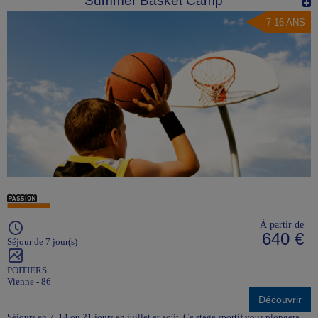
Summer Basket Camp
7-16 ANS
À partir de
640 €
Séjour de 7 jour(s)
POITIERS
Vienne - 86
Découvrir
Séjours en 7, 14 ou 21 jours en juillet et août. Ce stage sportif vous plongera