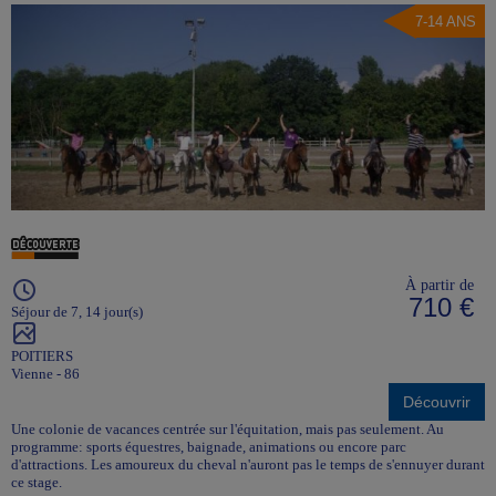
7-14 ANS
À partir de
710 €
Séjour de 7, 14 jour(s)
POITIERS
Vienne - 86
Découvrir
Une colonie de vacances centrée sur l'équitation, mais pas seulement. Au
programme: sports équestres, baignade, animations ou encore parc
d'attractions. Les amoureux du cheval n'auront pas le temps de s'ennuyer durant
ce stage.