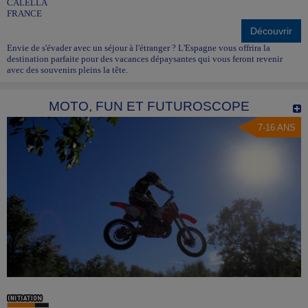
CALELLA
FRANCE
Découvrir
Envie de s'évader avec un séjour à l'étranger ? L'Espagne vous offrira la
destination parfaite pour des vacances dépaysantes qui vous feront revenir
avec des souvenirs pleins la tête.
MOTO, FUN ET FUTUROSCOPE
7-16 ANS