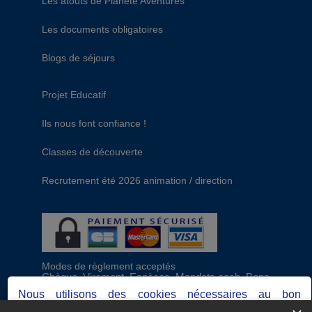
Les atouts de Planète Aventures
Les documents obligatoires
Blogs de séjours
Projet Educatif
Ils nous font confiance !
Classes de découverte
Recrutement été 2026 animation / direction
Modes de règlement acceptés
Chèque, Virement, Espèces, Mandats cash, Bons
CAF, Conseil général, Chèques vacances, Carte
Nous utilisons des cookies nécessaires au bon
bancaire, Prise en charge reçu sans règlement,
fonctionnement du site, ainsi que d'autres permettant de
Prélèvement