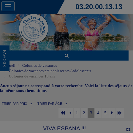
03.20.00.13.13
Toggle
navigation
FAVORIS
Accueil
Colonies de vacances
Colonies de vacances pré-adolescents / adolescents
Colonies de vacances 13 ans
Aucun séjour ne correspond à votre recherche. Voici la liste des séjours de
la même sous-thématique.
TRIER PAR PRIX
TRIER PAR ÂGE
1
2
3
4
5
VIVA ESPANA !!!